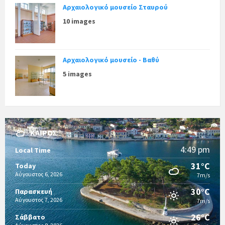
Αρχαιολογικό μουσείο Σταυρού
10 images
Αρχαιολογικό μουσείο - Βαθύ
5 images
ΚΑΙΡΌΣ
4:49 pm
Local Time
31°C
Today
Αύγουστος 6, 2026
7m/s
30°C
Παρασκευή
Αύγουστος 7, 2026
7m/s
26°C
Σάββατο