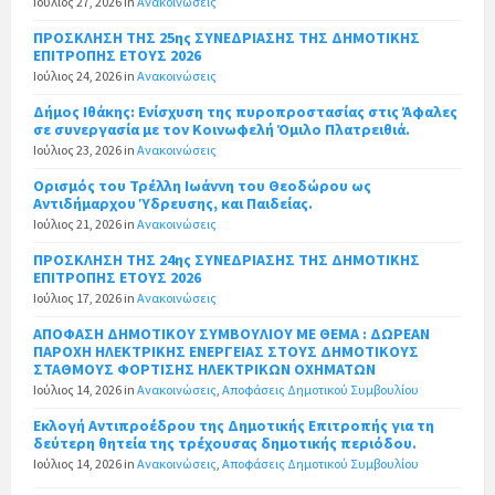
Ιούλιος 27, 2026
in
Ανακοινώσεις
ΠΡΟΣΚΛΗΣΗ ΤΗΣ 25ης ΣΥΝΕΔΡΙΑΣΗΣ ΤΗΣ ΔΗΜΟΤΙΚΗΣ
ΕΠΙΤΡΟΠΗΣ ΕΤΟΥΣ 2026
Ιούλιος 24, 2026
in
Ανακοινώσεις
Δήμος Ιθάκης: Ενίσχυση της πυροπροστασίας στις Άφαλες
σε συνεργασία με τον Κοινωφελή Όμιλο Πλατρειθιά.
Ιούλιος 23, 2026
in
Ανακοινώσεις
Ορισμός του Τρέλλη Ιωάννη του Θεοδώρου ως
Αντιδήμαρχου Ύδρευσης, και Παιδείας.
Ιούλιος 21, 2026
in
Ανακοινώσεις
ΠΡΟΣΚΛΗΣΗ ΤΗΣ 24ης ΣΥΝΕΔΡΙΑΣΗΣ ΤΗΣ ΔΗΜΟΤΙΚΗΣ
ΕΠΙΤΡΟΠΗΣ ΕΤΟΥΣ 2026
Ιούλιος 17, 2026
in
Ανακοινώσεις
ΑΠΟΦΑΣΗ ΔΗΜΟΤΙΚΟΥ ΣΥΜΒΟΥΛΙΟΥ ΜΕ ΘΕΜΑ : ΔΩΡΕΑΝ
ΠΑΡΟΧΗ ΗΛΕΚΤΡΙΚΗΣ ΕΝΕΡΓΕΙΑΣ ΣΤΟΥΣ ΔΗΜΟΤΙΚΟΥΣ
ΣΤΑΘΜΟΥΣ ΦΟΡΤΙΣΗΣ ΗΛΕΚΤΡΙΚΩΝ ΟΧΗΜΑΤΩΝ
Ιούλιος 14, 2026
in
Ανακοινώσεις
,
Αποφάσεις Δημοτικού Συμβουλίου
Εκλογή Αντιπροέδρου της Δημοτικής Επιτροπής για τη
δεύτερη θητεία της τρέχουσας δημοτικής περιόδου.
Ιούλιος 14, 2026
in
Ανακοινώσεις
,
Αποφάσεις Δημοτικού Συμβουλίου