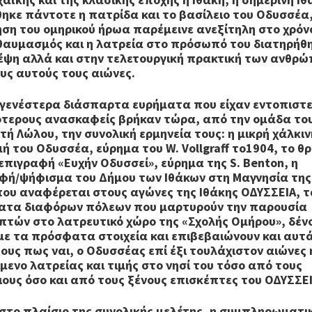
ηκε πάντοτε η πατρίδα και το βασίλειο του Οδυσσέα
ση του ομηρικού ήρωα παρέμεινε ανεξίτηλη στο χρόν
θαυμασμός και η λατρεία στο πρόσωπό του διατηρήθ
έψη αλλά και στην τελετουργική πρακτική των ανθρ
ους αυτούς τους αιώνες.
γενέστερα διάσπαρτα ευρήματα που είχαν εντοπιστε
τερους ανασκαφείς βρήκαν τώρα, από την ομάδα το
τή Λώλου, την συνολική ερμηνεία τους: η μικρή χάλκιν
ή του Οδυσσέα, εύρημα του W. Vollgraff το1904, το 
 επιγραφή «Ευχήν Οδυσσεί», εύρημα της S. Benton, η
φή/ψήφισμα του Δήμου των Ιθάκων στη Μαγνησία της
που αναφέρεται στους αγώνες της Ιθάκης ΟΔΥΣΣΕΙΑ, 
ατα διαφόρων πόλεων που μαρτυρούν την παρουσία
πτών στο λατρευτικό χώρο της «Σχολής Ομήρου», δέν
με τα πρόσφατα στοιχεία και επιβεβαιώνουν και αυτά
τους πως ναι, ο Οδυσσέας επί έξι τουλάχιστον αιώνες
ίμενο λατρείας και τιμής στο νησί του τόσο από τους
ιους όσο και από τους ξένους επισκέπτες του ΟΔΥΣΣΕ
 στο πλαίσιο της συνολικής μελέτης, η συμπληρωματι