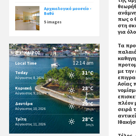
θεωρήθ
Αρχαιολογικό μουσείο -
ανάμνη
Βαθύ
πως ο 
5 images
στη σκ
για όλ
Τα προ
παλαιό
ΚΑΙΡΌΣ
καθηγη
12:14 am
Local Time
προτομ
με την
31°C
Today
επιγρα
Αύγουστος 8, 2026
6m/s
Ασίας 
28°C
Κυριακή
νομίσμ
Αύγουστος 9, 2026
4m/s
επισκε
πλέον 
29°C
Δευτέρα
σειρά 
Αύγουστος 10, 2026
2m/s
αντικε
28°C
Τρίτη
Ιθακήσ
Αύγουστος 11, 2026
3m/s
Τέλος,