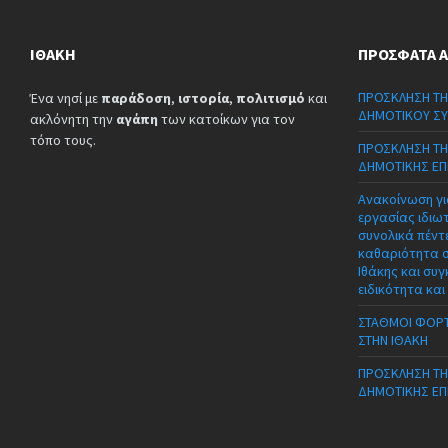
ΙΘΆΚΗ
ΠΡΌΣΦΑΤΑ 
ΠΡΟΣΚΛΗΣΗ ΤΗ
Ένα νησί με
παράδοση
,
ιστορία
,
πολιτισμό
και
ΔΗΜΟΤΙΚΟΥ ΣΥ
ακλόνητη την
αγάπη
των κατοίκων για τον
τόπο τους.
ΠΡΟΣΚΛΗΣΗ ΤΗ
ΔΗΜΟΤΙΚΗΣ ΕΠ
Ανακοίνωση γι
εργασίας ιδιω
συνολικά πέντε
καθαριότητα 
Ιθάκης και συγ
ειδικότητα και
ΣΤΑΘΜΟΙ ΦΟΡΤ
ΣΤΗΝ ΙΘΑΚΗ
ΠΡΟΣΚΛΗΣΗ ΤΗ
ΔΗΜΟΤΙΚΗΣ ΕΠ