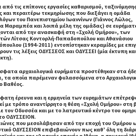
 από τις επίπονες εργασίες καθαρισμού, ταξινόμηση
ς και περαιτέρω τεκμηρίωσης που διεξάγει η ομάδα
λόγων του Πανεπιστημίου Ιωαννίνων (Γιάννος Λώλος,
να Μαραμπέα και λοιπά μέλη της ομάδας) σε ευρήματ
ονται από την ανασκαφή στη «Σχολή Ομήρου», των
τών Λίτσας Κοντορλή-Παπαδοπούλου και Αθανάσιου
πουλου (1994-2011) εντοπίστηκαν κεραμίδες με επι
ρουν τις λέξεις ΟΔΥΣΣΕΟΣ και ΟΔΥΣΣΕΙ (μία έκτυπη και
κτη).
σφατα αρχαιολογικά ευρήματα προστέθηκαν στα ήδ
, τα οποία παρέμεναν φυλασσόμενα στο Αρχαιολογι
ο Βαθέος.
φατη έρευνα και η ερμηνεία των ευρημάτων επέτρεψ
εί με τρόπο αναντίρρητο η θέση «Σχολή Ομήρου» στη 
με τον Οδυσσέα και με το λατρευτικό κέντρο του ομηρ
το ΟΔΥΣΣΕΙΟΝ.
 αιώνες που μεσολάβησαν από την εποχή του Ομήρου 
στικό ΟΔΥΣΣΕΙΟΝ επιβεβαιώνουν πως καθ’ όλη τη διάρ
χαϊκής και της κλασικής εποχής η Ιθάκη, η σημερινή Ιθ