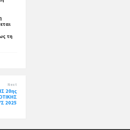
η
νεται
ως τη
Next
Σ 20ης
ΟΤΙΚΗΣ
Σ 2025