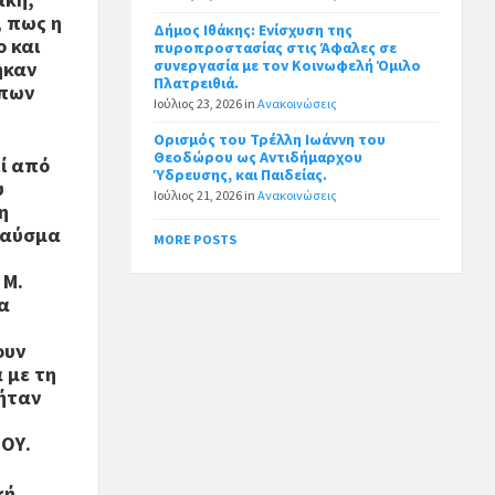
, πως η
Δήμος Ιθάκης: Ενίσχυση της
ο και
πυροπροστασίας στις Άφαλες σε
συνεργασία με τον Κοινωφελή Όμιλο
ηκαν
Πλατρειθιά.
ώπων
Ιούλιος 23, 2026
in
Ανακοινώσεις
Ορισμός του Τρέλλη Ιωάννη του
Θεοδώρου ως Αντιδήμαρχου
ί από
Ύδρευσης, και Παιδείας.
υ
Ιούλιος 21, 2026
in
Ανακοινώσεις
η
θραύσμα
MORE POSTS
 Μ.
τα
ουν
 με τη
 ήταν
ΙΟΥ.
κή