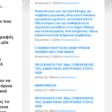
Αύγουστος 7, 2026
in
Ανακοινώσεις
ς,
Ανακοίνωση για την πρόσληψη, με
σύμβαση εργασίας ιδιωτικού δικαίου
ορισμένου χρόνου, συνολικά πέντε
α που
(05) ατόμων για την καθαριότητα
σχολικών μονάδων στο Δήμο Ιθάκης
και συγκεκριμένα, ανά υπηρεσία, έδρα,
ειδικότητα και διάρκεια σύμβασης.
γραφές
Αύγουστος 7, 2026
in
Ανακοινώσεις
 μία
ΣΤΑΘΜΟΙ ΦΟΡΤΙΣΗΣ ΗΛΕΚΤΡΙΚΩΝ
ΟΧΗΜΑΤΩΝ ΣΤΗΝ ΙΘΑΚΗ
Αύγουστος 3, 2026
in
Ανακοινώσεις
η
κό
ΠΡΟΣΚΛΗΣΗ ΤΗΣ 26ης ΣΥΝΕΔΡΙΑΣΗΣ
ΤΗΣ ΔΗΜΟΤΙΚΗΣ ΕΠΙΤΡΟΠΗΣ ΕΤΟΥΣ
2026
Ιούλιος 30, 2026
in
Ανακοινώσεις
αν να
βόρεια
ΑΝΑΚΟΙΝΩΣΗ
ικού
Ιούλιος 27, 2026
in
Ανακοινώσεις
ΠΡΟΣΚΛΗΣΗ ΤΗΣ 25ης ΣΥΝΕΔΡΙΑΣΗΣ
ως το
ΤΗΣ ΔΗΜΟΤΙΚΗΣ ΕΠΙΤΡΟΠΗΣ ΕΤΟΥΣ
κεια
2026
Ιούλιος 24, 2026
in
Ανακοινώσεις
άκη,