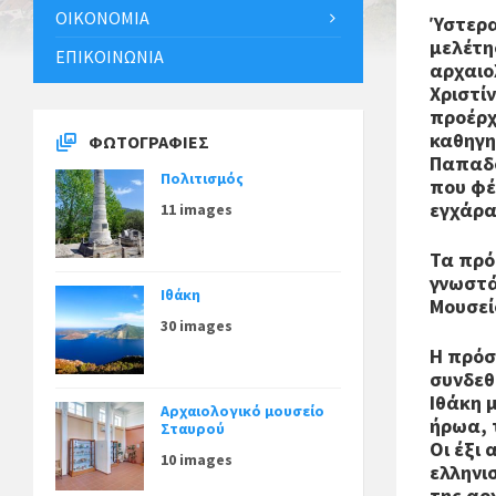
ΟΙΚΟΝΟΜΊΑ
Ύστερα
μελέτη
ΕΠΙΚΟΙΝΩΝΊΑ
αρχαιο
Χριστί
προέρχ
καθηγη
ΦΩΤΟΓΡΑΦΊΕΣ
Παπαδό
Πολιτισμός
που φέ
εγχάρα
11 images
Τα πρό
γνωστά
Ιθάκη
Μουσεί
30 images
Η πρόσ
συνδεθ
Ιθάκη 
Αρχαιολογικό μουσείο
ήρωα, 
Σταυρού
Οι έξι
10 images
ελληνι
της αρ