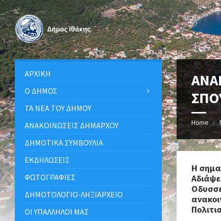
ΑΡΧΙΚΉ
ΑΝΑ
Ο ΔΉΜΟΣ
ΣΠΟ
ΤΑ ΝΈΑ ΤΟΥ ΔΉΜΟΥ
Home
ΑΝΑΚΟΙΝΩΣΕΙΣ ΔΗΜΑΡΧΟΥ
ΔΗΜΟΤΙΚΆ ΣΥΜΒΟΎΛΙΑ
ΕΚΔΗΛΏΣΕΙΣ
Η σημα
ΦΩΤΟΓΡΑΦΊΕΣ
Αδιάψε
Οδυσσε
ΔΗΜΟΤΟΛΌΓΙΟ-ΛΗΞΙΑΡΧΕΊΟ
ανακοι
Πολιτισ
ΟΙ ΥΠΆΛΛΗΛΟΙ ΜΑΣ