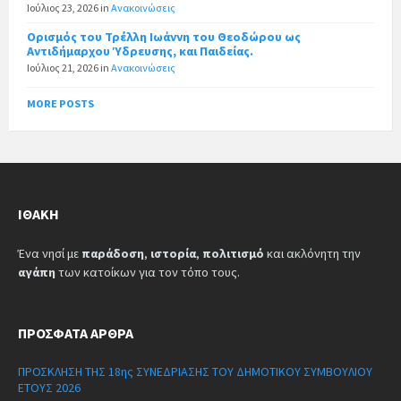
Ιούλιος 23, 2026
in
Ανακοινώσεις
Ορισμός του Τρέλλη Ιωάννη του Θεοδώρου ως
Αντιδήμαρχου Ύδρευσης, και Παιδείας.
Ιούλιος 21, 2026
in
Ανακοινώσεις
MORE POSTS
ΙΘΆΚΗ
Ένα νησί με
παράδοση
,
ιστορία
,
πολιτισμό
και ακλόνητη την
αγάπη
των κατοίκων για τον τόπο τους.
ΠΡΌΣΦΑΤΑ ΆΡΘΡΑ
ΠΡΟΣΚΛΗΣΗ ΤΗΣ 18ης ΣΥΝΕΔΡΙΑΣΗΣ ΤΟΥ ΔΗΜΟΤΙΚΟΥ ΣΥΜΒΟΥΛΙΟΥ
ΕΤΟΥΣ 2026