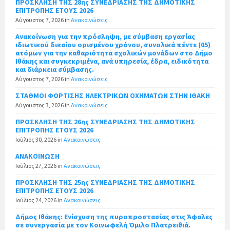
ΠΡΟΣΚΛΗΣΗ ΤΗΣ 28ης ΣΥΝΕΔΡΙΑΣΗΣ ΤΗΣ ΔΗΜΟΤΙΚΗΣ
ΕΠΙΤΡΟΠΗΣ ΕΤΟΥΣ 2026
Αύγουστος 7, 2026
in
Ανακοινώσεις
Ανακοίνωση για την πρόσληψη, με σύμβαση εργασίας
ιδιωτικού δικαίου ορισμένου χρόνου, συνολικά πέντε (05)
ατόμων για την καθαριότητα σχολικών μονάδων στο Δήμο
Ιθάκης και συγκεκριμένα, ανά υπηρεσία, έδρα, ειδικότητα
και διάρκεια σύμβασης.
Αύγουστος 7, 2026
in
Ανακοινώσεις
ΣΤΑΘΜΟΙ ΦΟΡΤΙΣΗΣ ΗΛΕΚΤΡΙΚΩΝ ΟΧΗΜΑΤΩΝ ΣΤΗΝ ΙΘΑΚΗ
Αύγουστος 3, 2026
in
Ανακοινώσεις
ΠΡΟΣΚΛΗΣΗ ΤΗΣ 26ης ΣΥΝΕΔΡΙΑΣΗΣ ΤΗΣ ΔΗΜΟΤΙΚΗΣ
ΕΠΙΤΡΟΠΗΣ ΕΤΟΥΣ 2026
Ιούλιος 30, 2026
in
Ανακοινώσεις
ΑΝΑΚΟΙΝΩΣΗ
Ιούλιος 27, 2026
in
Ανακοινώσεις
ΠΡΟΣΚΛΗΣΗ ΤΗΣ 25ης ΣΥΝΕΔΡΙΑΣΗΣ ΤΗΣ ΔΗΜΟΤΙΚΗΣ
ΕΠΙΤΡΟΠΗΣ ΕΤΟΥΣ 2026
Ιούλιος 24, 2026
in
Ανακοινώσεις
Δήμος Ιθάκης: Ενίσχυση της πυροπροστασίας στις Άφαλες
σε συνεργασία με τον Κοινωφελή Όμιλο Πλατρειθιά.