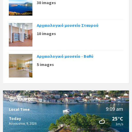
30 images
Αρχαιολογικό μουσείο Σταυρού
10 images
Αρχαιολογικό μουσείο - Βαθύ
5 images
ΚΑΙΡΌΣ
9:09 am
Local Time
25°C
Today
Αύγουστος 9, 2026
1m/s