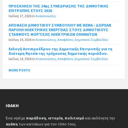
ΠΡΟΣΚΛΗΣΗ ΤΗΣ 24ης ΣΥΝΕΔΡΙΑΣΗΣ ΤΗΣ ΔΗΜΟΤΙΚΗΣ
ΕΠΙΤΡΟΠΗΣ ΕΤΟΥΣ 2026
Ιούλιος 17, 2026
in
Ανακοινώσεις
ΑΠΟΦΑΣΗ ΔΗΜΟΤΙΚΟΥ ΣΥΜΒΟΥΛΙΟΥ ΜΕ ΘΕΜΑ : ΔΩΡΕΑΝ
ΠΑΡΟΧΗ ΗΛΕΚΤΡΙΚΗΣ ΕΝΕΡΓΕΙΑΣ ΣΤΟΥΣ ΔΗΜΟΤΙΚΟΥΣ
ΣΤΑΘΜΟΥΣ ΦΟΡΤΙΣΗΣ ΗΛΕΚΤΡΙΚΩΝ ΟΧΗΜΑΤΩΝ
Ιούλιος 14, 2026
in
Ανακοινώσεις
,
Αποφάσεις Δημοτικού Συμβουλίου
Εκλογή Αντιπροέδρου της Δημοτικής Επιτροπής για τη
δεύτερη θητεία της τρέχουσας δημοτικής περιόδου.
Ιούλιος 14, 2026
in
Ανακοινώσεις
,
Αποφάσεις Δημοτικού Συμβουλίου
MORE POSTS
ΙΘΆΚΗ
Ένα νησί με
παράδοση
,
ιστορία
,
πολιτισμό
και ακλόνητη την
αγάπη
των κατοίκων για τον τόπο τους.