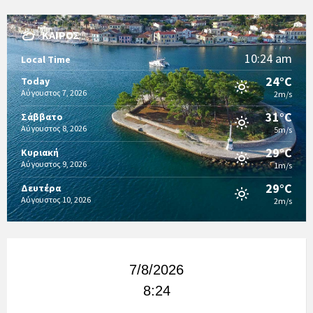
ΚΑΙΡΌΣ
10:24 am
Local Time
24°C
Today
Αύγουστος 7, 2026
2m/s
31°C
Σάββατο
Αύγουστος 8, 2026
5m/s
29°C
Κυριακή
Αύγουστος 9, 2026
1m/s
29°C
Δευτέρα
Αύγουστος 10, 2026
2m/s
7/8/2026
8:24