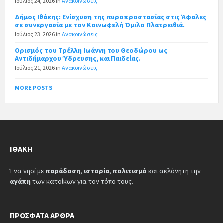
Ιούλιος 24, 2026
in
Ανακοινώσεις
Δήμος Ιθάκης: Ενίσχυση της πυροπροστασίας στις Άφαλες
σε συνεργασία με τον Κοινωφελή Όμιλο Πλατρειθιά.
Ιούλιος 23, 2026
in
Ανακοινώσεις
Ορισμός του Τρέλλη Ιωάννη του Θεοδώρου ως
Αντιδήμαρχου Ύδρευσης, και Παιδείας.
Ιούλιος 21, 2026
in
Ανακοινώσεις
MORE POSTS
ΙΘΆΚΗ
Ένα νησί με
παράδοση
,
ιστορία
,
πολιτισμό
και ακλόνητη την
αγάπη
των κατοίκων για τον τόπο τους.
ΠΡΌΣΦΑΤΑ ΆΡΘΡΑ