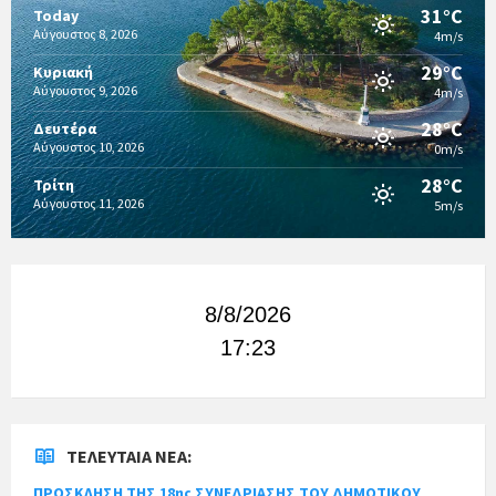
31°C
Today
Αύγουστος 8, 2026
4m/s
29°C
Κυριακή
Αύγουστος 9, 2026
4m/s
28°C
Δευτέρα
Αύγουστος 10, 2026
0m/s
28°C
Τρίτη
Αύγουστος 11, 2026
5m/s
8/8/2026
17:23
ΤΕΛΕΥΤΑΊΑ ΝΈΑ:
ΠΡΟΣΚΛΗΣΗ ΤΗΣ 18ης ΣΥΝΕΔΡΙΑΣΗΣ ΤΟΥ ΔΗΜΟΤΙΚΟΥ