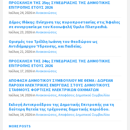
ΠΡΟΣΚΛΗΣΗ ΤΗΣ 25ης ΣΥΝΕΔΡΙΑΣΗΣ ΤΗΣ ΔΗΜΟΤΙΚΗΣ
ΕΠΙΤΡΟΠΗΣ ΕΤΟΥΣ 2026
Ιούλιος 24, 2026
in
Ανακοινώσεις
Δήμος Ιθάκης: Ενίσχυση της πυροπροστασίας στις Άφαλες
σε συνεργασία με τον Κοινωφελή Όμιλο Πλατρειθιά.
Ιούλιος 23, 2026
in
Ανακοινώσεις
Ορισμός του Τρέλλη Ιωάννη του Θεοδώρου ως
Αντιδήμαρχου Ύδρευσης, και Παιδείας.
Ιούλιος 21, 2026
in
Ανακοινώσεις
ΠΡΟΣΚΛΗΣΗ ΤΗΣ 24ης ΣΥΝΕΔΡΙΑΣΗΣ ΤΗΣ ΔΗΜΟΤΙΚΗΣ
ΕΠΙΤΡΟΠΗΣ ΕΤΟΥΣ 2026
Ιούλιος 17, 2026
in
Ανακοινώσεις
ΑΠΟΦΑΣΗ ΔΗΜΟΤΙΚΟΥ ΣΥΜΒΟΥΛΙΟΥ ΜΕ ΘΕΜΑ : ΔΩΡΕΑΝ
ΠΑΡΟΧΗ ΗΛΕΚΤΡΙΚΗΣ ΕΝΕΡΓΕΙΑΣ ΣΤΟΥΣ ΔΗΜΟΤΙΚΟΥΣ
ΣΤΑΘΜΟΥΣ ΦΟΡΤΙΣΗΣ ΗΛΕΚΤΡΙΚΩΝ ΟΧΗΜΑΤΩΝ
Ιούλιος 14, 2026
in
Ανακοινώσεις
,
Αποφάσεις Δημοτικού Συμβουλίου
Εκλογή Αντιπροέδρου της Δημοτικής Επιτροπής για τη
δεύτερη θητεία της τρέχουσας δημοτικής περιόδου.
Ιούλιος 14, 2026
in
Ανακοινώσεις
,
Αποφάσεις Δημοτικού Συμβουλίου
MORE POSTS