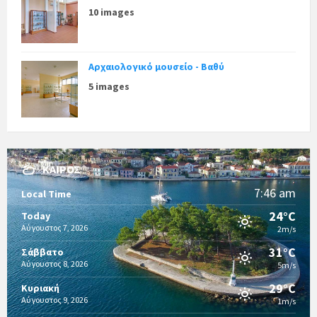
10 images
Αρχαιολογικό μουσείο - Βαθύ
5 images
ΚΑΙΡΌΣ
7:46 am
Local Time
24°C
Today
Αύγουστος 7, 2026
2m/s
31°C
Σάββατο
Αύγουστος 8, 2026
5m/s
29°C
Κυριακή
Αύγουστος 9, 2026
1m/s