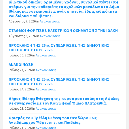
ιδιωτικού δικαίου ορισμένου χρόνου, συνολικά πέντε (05)
ατόμων για την καθαριότητα σχολικών μονάδων στο Δήμο
Ιθάκης και συγκεκριμένα, ανά υπηρεσία, έδρα, ειδικότητα
και διάρκεια σύμβασης.
Αύγουστος 7, 2026
in
Ανακοινώσεις
ΣΤΑΘΜΟΙ ΦΟΡΤΙΣΗΣ ΗΛΕΚΤΡΙΚΩΝ ΟΧΗΜΑΤΩΝ ΣΤΗΝ ΙΘΑΚΗ
Αύγουστος 3, 2026
in
Ανακοινώσεις
ΠΡΟΣΚΛΗΣΗ ΤΗΣ 26ης ΣΥΝΕΔΡΙΑΣΗΣ ΤΗΣ ΔΗΜΟΤΙΚΗΣ
ΕΠΙΤΡΟΠΗΣ ΕΤΟΥΣ 2026
Ιούλιος 30, 2026
in
Ανακοινώσεις
ΑΝΑΚΟΙΝΩΣΗ
Ιούλιος 27, 2026
in
Ανακοινώσεις
ΠΡΟΣΚΛΗΣΗ ΤΗΣ 25ης ΣΥΝΕΔΡΙΑΣΗΣ ΤΗΣ ΔΗΜΟΤΙΚΗΣ
ΕΠΙΤΡΟΠΗΣ ΕΤΟΥΣ 2026
Ιούλιος 24, 2026
in
Ανακοινώσεις
Δήμος Ιθάκης: Ενίσχυση της πυροπροστασίας στις Άφαλες
σε συνεργασία με τον Κοινωφελή Όμιλο Πλατρειθιά.
Ιούλιος 23, 2026
in
Ανακοινώσεις
Ορισμός του Τρέλλη Ιωάννη του Θεοδώρου ως
Αντιδήμαρχου Ύδρευσης, και Παιδείας.
Ιούλιος 21, 2026
in
Ανακοινώσεις