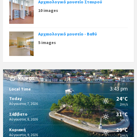
Αρχαιολογικό μουσείο Σταυρού
10 images
Αρχαιολογικό μουσείο - Βαθύ
5 images
ΚΑΙΡΌΣ
3:43 pm
Local Time
24°C
Today
Αύγουστος 7, 2026
2m/s
31°C
Σάββατο
Αύγουστος 8, 2026
5m/s
29°C
Κυριακή
Αύγουστος 9, 2026
1m/s