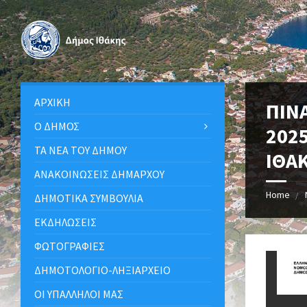
ΑΡΧΙΚΉ
ΠΙΝ
Ο ΔΉΜΟΣ
202
ΤΑ ΝΈΑ ΤΟΥ ΔΉΜΟΥ
ΙΘΑ
ΑΝΑΚΟΙΝΩΣΕΙΣ ΔΗΜΑΡΧΟΥ
Home
ΔΗΜΟΤΙΚΆ ΣΥΜΒΟΎΛΙΑ
ΕΚΔΗΛΏΣΕΙΣ
ΦΩΤΟΓΡΑΦΊΕΣ
ΔΗΜΟΤΟΛΌΓΙΟ-ΛΗΞΙΑΡΧΕΊΟ
ΟΙ ΥΠΆΛΛΗΛΟΙ ΜΑΣ