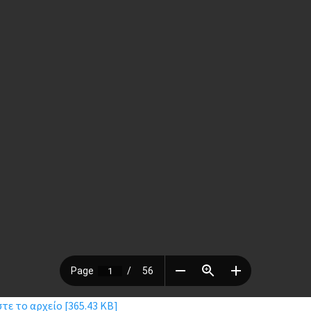
ε το αρχείο [365.43 KB]