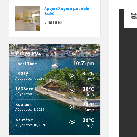
Αρχαιολογικό μουσείο -
Βαθύ
5 images
ΚΑΙΡΌΣ
10:55 pm
Local Time
31°C
Today
Αύγουστος 7, 2026
6m/s
30°C
Σάββατο
Αύγουστος 8, 2026
5m/s
28°C
Κυριακή
Αύγουστος 9, 2026
4m/s
29°C
Δευτέρα
Αύγουστος 10, 2026
2m/s