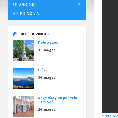
ΟΙΚΟΝΟΜΊΑ
ΕΠΙΚΟΙΝΩΝΊΑ
ΦΩΤΟΓΡΑΦΊΕΣ
Πολιτισμός
11 images
Ιθάκη
30 images
Αρχαιολογικό μουσείο
Σταυρού
10 images
Κατεβάστ