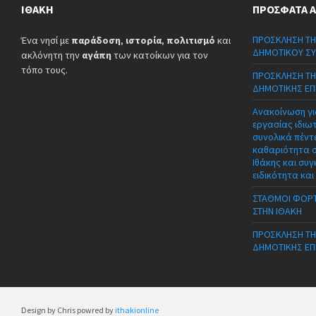
ΙΘΆΚΗ
ΠΡΌΣΦΑΤΑ 
ΠΡΟΣΚΛΗΣΗ ΤΗ
Ένα νησί με
παράδοση
,
ιστορία
,
πολιτισμό
και
ΔΗΜΟΤΙΚΟΥ ΣΥ
ακλόνητη την
αγάπη
των κατοίκων για τον
τόπο τους.
ΠΡΟΣΚΛΗΣΗ ΤΗ
ΔΗΜΟΤΙΚΗΣ ΕΠ
Ανακοίνωση γι
εργασίας ιδιω
συνολικά πέντε
καθαριότητα 
Ιθάκης και συγ
ειδικότητα και
ΣΤΑΘΜΟΙ ΦΟΡΤ
ΣΤΗΝ ΙΘΑΚΗ
ΠΡΟΣΚΛΗΣΗ ΤΗ
ΔΗΜΟΤΙΚΗΣ ΕΠ
Design by Chris powred by
ithakionline