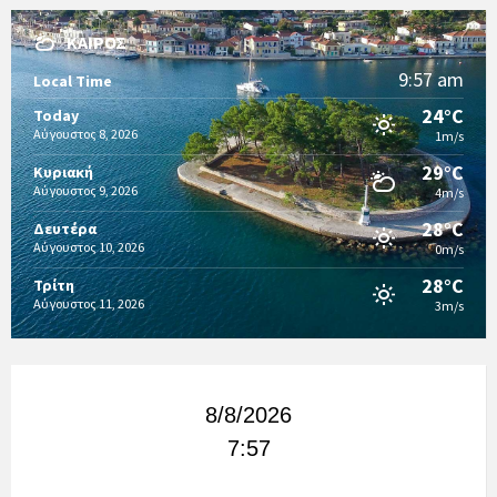
ΚΑΙΡΌΣ
9:57 am
Local Time
24°C
Today
Αύγουστος 8, 2026
1m/s
29°C
Κυριακή
Αύγουστος 9, 2026
4m/s
28°C
Δευτέρα
Αύγουστος 10, 2026
0m/s
28°C
Τρίτη
Αύγουστος 11, 2026
3m/s
8/8/2026
7:57