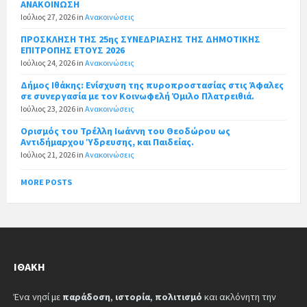
ΑΝΑΚΟΙΝΩΣΗ
Ιούλιος 27, 2026
in
Ανακοινώσεις
ΠΡΟΣΚΛΗΣΗ ΤΗΣ 25ης ΣΥΝΕΔΡΙΑΣΗΣ ΤΗΣ ΔΗΜΟΤΙΚΗΣ
ΕΠΙΤΡΟΠΗΣ ΕΤΟΥΣ 2026
Ιούλιος 24, 2026
in
Ανακοινώσεις
Δήμος Ιθάκης: Ενίσχυση της πυροπροστασίας στις Άφαλες
σε συνεργασία με τον Κοινωφελή Όμιλο Πλατρειθιά.
Ιούλιος 23, 2026
in
Ανακοινώσεις
Ορισμός του Τρέλλη Ιωάννη του Θεοδώρου ως
Αντιδήμαρχου Ύδρευσης, και Παιδείας.
Ιούλιος 21, 2026
in
Ανακοινώσεις
MORE POSTS
ΙΘΆΚΗ
Ένα νησί με
παράδοση
,
ιστορία
,
πολιτισμό
και ακλόνητη την