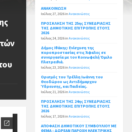
ΑΝΑΚΟΙΝΩΣΗ
Ιούλιος 27, 2026
in
Ανακοινώσεις
ης
ΠΡΟΣΚΛΗΣΗ ΤΗΣ 25ης ΣΥΝΕΔΡΙΑΣΗΣ
ΤΗΣ ΔΗΜΟΤΙΚΗΣ ΕΠΙΤΡΟΠΗΣ ΕΤΟΥΣ
2026
Ιούλιος 24, 2026
in
Ανακοινώσεις
ετών
Δήμος Ιθάκης: Ενίσχυση της
πυροπροστασίας στις Άφαλες σε
συνεργασία με τον Κοινωφελή Όμιλο
του
Πλατρειθιά.
Ιούλιος 23, 2026
in
Ανακοινώσεις
Ορισμός του Τρέλλη Ιωάννη του
Θεοδώρου ως Αντιδήμαρχου
Ύδρευσης, και Παιδείας.
Ιούλιος 21, 2026
in
Ανακοινώσεις
ΠΡΟΣΚΛΗΣΗ ΤΗΣ 24ης ΣΥΝΕΔΡΙΑΣΗΣ
ΤΗΣ ΔΗΜΟΤΙΚΗΣ ΕΠΙΤΡΟΠΗΣ ΕΤΟΥΣ
2026
Ιούλιος 17, 2026
in
Ανακοινώσεις
ΑΠΟΦΑΣΗ ΔΗΜΟΤΙΚΟΥ ΣΥΜΒΟΥΛΙΟΥ ΜΕ
ΘΕΜΑ : ΔΩΡΕΑΝ ΠΑΡΟΧΗ ΗΛΕΚΤΡΙΚΗΣ