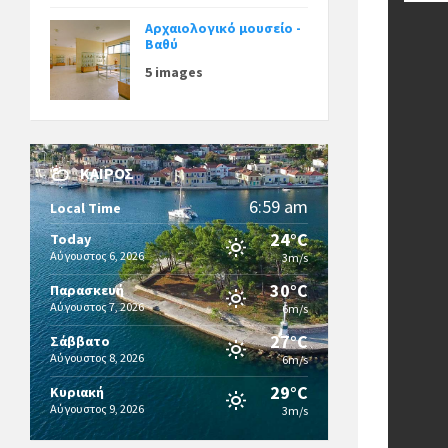
Αρχαιολογικό μουσείο -
Βαθύ
5 images
ΚΑΙΡΌΣ
6:59 am
Local Time
24°C
Today
Αύγουστος 6, 2026
3m/s
30°C
Παρασκευή
Αύγουστος 7, 2026
6m/s
27°C
Σάββατο
Αύγουστος 8, 2026
6m/s
29°C
Κυριακή
Αύγουστος 9, 2026
3m/s