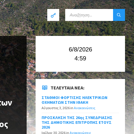
6/8/2026
4:59
ΤΕΛΕΥΤΑΊΑ ΝΈΑ:
ΣΤΑΘΜΟΙ ΦΟΡΤΙΣΗΣ ΗΛΕΚΤΡΙΚΩΝ
των
ΟΧΗΜΑΤΩΝ ΣΤΗΝ ΙΘΑΚΗ
Αύγουστος 3, 2026
in
Ανακοινώσεις
ΠΡΟΣΚΛΗΣΗ ΤΗΣ 26ης ΣΥΝΕΔΡΙΑΣΗΣ
ος
ΤΗΣ ΔΗΜΟΤΙΚΗΣ ΕΠΙΤΡΟΠΗΣ ΕΤΟΥΣ
2026
Ιούλιος 30, 2026
in
Ανακοινώσεις