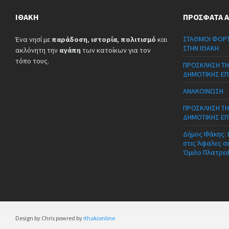
ΙΘΆΚΗ
ΠΡΌΣΦΑΤΑ 
ΣΤΑΘΜΟΙ ΦΟΡΤ
Ένα νησί με
παράδοση
,
ιστορία
,
πολιτισμό
και
ΣΤΗΝ ΙΘΑΚΗ
ακλόνητη την
αγάπη
των κατοίκων για τον
τόπο τους.
ΠΡΟΣΚΛΗΣΗ ΤΗ
ΔΗΜΟΤΙΚΗΣ ΕΠ
ΑΝΑΚΟΙΝΩΣΗ
ΠΡΟΣΚΛΗΣΗ ΤΗ
ΔΗΜΟΤΙΚΗΣ ΕΠ
Δήμος Ιθάκης:
στις Άφαλες σ
Όμιλο Πλατρει
Design by Chris powred by
ithakionline