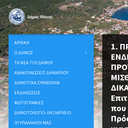
ΑΡΧΙΚΉ
1. 
Ο ΔΉΜΟΣ
ΕΝΔ
ΤΑ ΝΈΑ ΤΟΥ ΔΉΜΟΥ
ΠΡΟ
ΑΝΑΚΟΙΝΩΣΕΙΣ ΔΗΜΑΡΧΟΥ
ΜΙΣ
ΔΗΜΟΤΙΚΆ ΣΥΜΒΟΎΛΙΑ
ΔΙΚΑ
ΕΚΔΗΛΏΣΕΙΣ
Επι
ΦΩΤΟΓΡΑΦΊΕΣ
που 
ΔΗΜΟΤΟΛΌΓΙΟ-ΛΗΞΙΑΡΧΕΊΟ
Πρό
ΟΙ ΥΠΆΛΛΗΛΟΙ ΜΑΣ