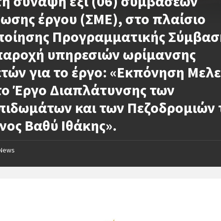
τη σύναψη έξι (06) συμβάσεων
ωσης έργου (ΣΜΕ), στο πλαίσιο
ποίησης Προγραμματικής Σύμβασ
 παροχή υπηρεσιών ωρίμανσης
τών για το έργο: «Εκπόνηση Μελ
το Έργο Διαπλάτυνσης των
πιδωμάτων και των Πεζοδρομιών 
νος Βαθύ Ιθάκης».
News