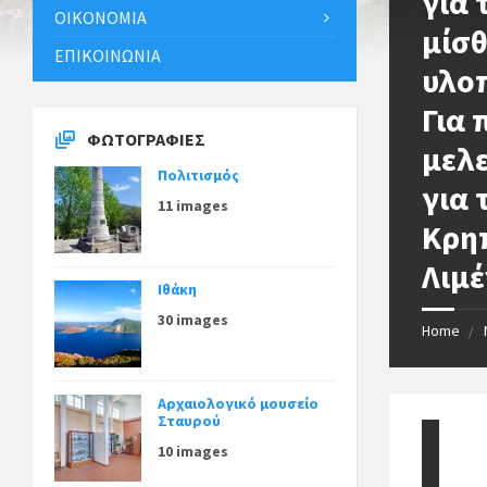
για 
ΟΙΚΟΝΟΜΊΑ
μίσθ
ΕΠΙΚΟΙΝΩΝΊΑ
υλο
Για
ΦΩΤΟΓΡΑΦΊΕΣ
μελε
Πολιτισμός
για 
11 images
Κρη
Λιμέ
Ιθάκη
30 images
Home
Αρχαιολογικό μουσείο
Σταυρού
10 images