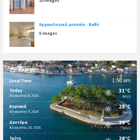
10 images
Αρχαιολογικό μουσείο - Βαθύ
5 images
ΚΑΙΡΌΣ
1:50 am
Local Time
31°C
Today
Αύγουστος 8, 2026
6m/s
28°C
Κυριακή
Αύγουστος 9, 2026
4m/s
29°C
Δευτέρα
Αύγουστος 10, 2026
2m/s
28°C
Τρίτη