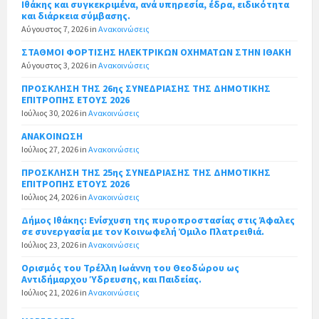
Ιθάκης και συγκεκριμένα, ανά υπηρεσία, έδρα, ειδικότητα
και διάρκεια σύμβασης.
Αύγουστος 7, 2026
in
Ανακοινώσεις
ΣΤΑΘΜΟΙ ΦΟΡΤΙΣΗΣ ΗΛΕΚΤΡΙΚΩΝ ΟΧΗΜΑΤΩΝ ΣΤΗΝ ΙΘΑΚΗ
Αύγουστος 3, 2026
in
Ανακοινώσεις
ΠΡΟΣΚΛΗΣΗ ΤΗΣ 26ης ΣΥΝΕΔΡΙΑΣΗΣ ΤΗΣ ΔΗΜΟΤΙΚΗΣ
ΕΠΙΤΡΟΠΗΣ ΕΤΟΥΣ 2026
Ιούλιος 30, 2026
in
Ανακοινώσεις
ΑΝΑΚΟΙΝΩΣΗ
Ιούλιος 27, 2026
in
Ανακοινώσεις
ΠΡΟΣΚΛΗΣΗ ΤΗΣ 25ης ΣΥΝΕΔΡΙΑΣΗΣ ΤΗΣ ΔΗΜΟΤΙΚΗΣ
ΕΠΙΤΡΟΠΗΣ ΕΤΟΥΣ 2026
Ιούλιος 24, 2026
in
Ανακοινώσεις
Δήμος Ιθάκης: Ενίσχυση της πυροπροστασίας στις Άφαλες
σε συνεργασία με τον Κοινωφελή Όμιλο Πλατρειθιά.
Ιούλιος 23, 2026
in
Ανακοινώσεις
Ορισμός του Τρέλλη Ιωάννη του Θεοδώρου ως
Αντιδήμαρχου Ύδρευσης, και Παιδείας.
Ιούλιος 21, 2026
in
Ανακοινώσεις