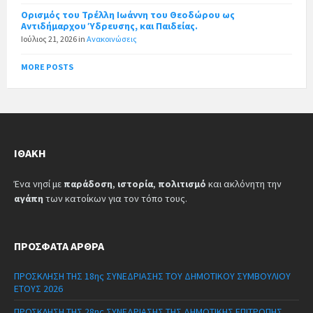
Ορισμός του Τρέλλη Ιωάννη του Θεοδώρου ως
Αντιδήμαρχου Ύδρευσης, και Παιδείας.
Ιούλιος 21, 2026
in
Ανακοινώσεις
MORE POSTS
ΙΘΆΚΗ
Ένα νησί με
παράδοση
,
ιστορία
,
πολιτισμό
και ακλόνητη την
αγάπη
των κατοίκων για τον τόπο τους.
ΠΡΌΣΦΑΤΑ ΆΡΘΡΑ
ΠΡΟΣΚΛΗΣΗ ΤΗΣ 18ης ΣΥΝΕΔΡΙΑΣΗΣ ΤΟΥ ΔΗΜΟΤΙΚΟΥ ΣΥΜΒΟΥΛΙΟΥ
ΕΤΟΥΣ 2026
ΠΡΟΣΚΛΗΣΗ ΤΗΣ 28ης ΣΥΝΕΔΡΙΑΣΗΣ ΤΗΣ ΔΗΜΟΤΙΚΗΣ ΕΠΙΤΡΟΠΗΣ