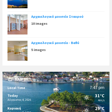
Αρχαιολογικό μουσείο Σταυρού
10 images
Αρχαιολογικό μουσείο - Βαθύ
5 images
ΚΑΙΡΌΣ
7:47 pm
Local Time
31°C
Today
Αύγουστος 8, 2026
4m/s
29°C
Κυριακή