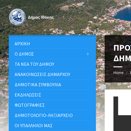
ΑΡΧΙΚΉ
ΠΡΟ
Ο ΔΉΜΟΣ
ΔΗΜ
ΤΑ ΝΈΑ ΤΟΥ ΔΉΜΟΥ
Home
ΑΝΑΚΟΙΝΩΣΕΙΣ ΔΗΜΑΡΧΟΥ
ΔΗΜΟΤΙΚΆ ΣΥΜΒΟΎΛΙΑ
ΕΚΔΗΛΏΣΕΙΣ
ΦΩΤΟΓΡΑΦΊΕΣ
ΔΗΜΟΤΟΛΌΓΙΟ-ΛΗΞΙΑΡΧΕΊΟ
ΟΙ ΥΠΆΛΛΗΛΟΙ ΜΑΣ