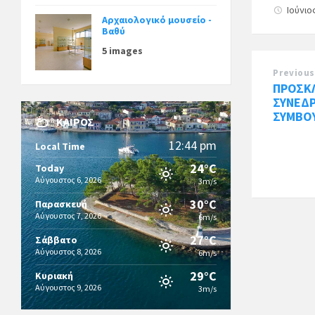
Ιούνιο
Αρχαιολογικό μουσείο -
Βαθύ
5 images
Previous
ΠΡΟΣΚ
ΣΥΝΕΔ
ΣΥΜΒΟΥ
ΚΑΙΡΌΣ
12:44 pm
Local Time
24°C
Today
Αύγουστος 6, 2026
3m/s
30°C
Παρασκευή
Αύγουστος 7, 2026
6m/s
27°C
Σάββατο
Αύγουστος 8, 2026
6m/s
29°C
Κυριακή
Αύγουστος 9, 2026
3m/s