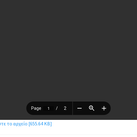
ε το αρχείο [655.64 KB]