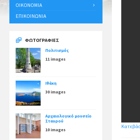
ΟΙΚΟΝΟΜΊΑ
ΕΠΙΚΟΙΝΩΝΊΑ
ΦΩΤΟΓΡΑΦΊΕΣ
Πολιτισμός
11 images
Ιθάκη
30 images
Αρχαιολογικό μουσείο
Σταυρού
Κατεβάστ
10 images