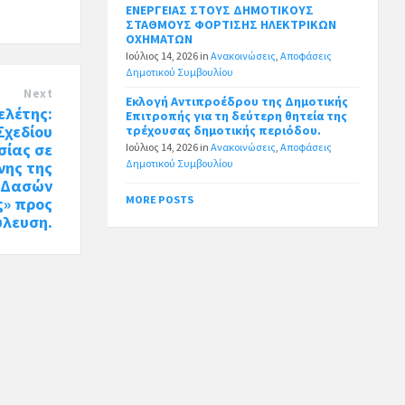
ΕΝΕΡΓΕΙΑΣ ΣΤΟΥΣ ΔΗΜΟΤΙΚΟΥΣ
ΣΤΑΘΜΟΥΣ ΦΟΡΤΙΣΗΣ ΗΛΕΚΤΡΙΚΩΝ
ΟΧΗΜΑΤΩΝ
Ιούλιος 14, 2026
in
Ανακοινώσεις
,
Αποφάσεις
Δημοτικού Συμβουλίου
Next
Εκλογή Αντιπροέδρου της Δημοτικής
ελέτης:
Επιτροπής για τη δεύτερη θητεία της
Σχεδίου
τρέχουσας δημοτικής περιόδου.
σίας σε
Ιούλιος 14, 2026
in
Ανακοινώσεις
,
Αποφάσεις
Δημοτικού Συμβουλίου
νης της
 Δασών
MORE POSTS
ς» προς
ύλευση.