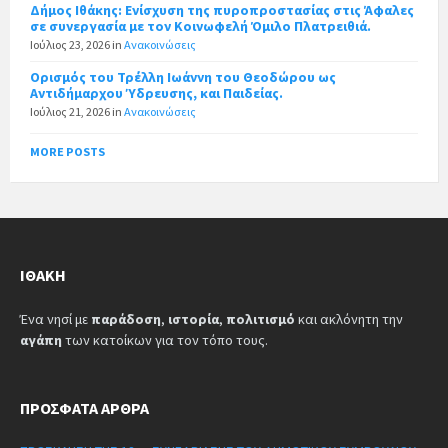
Δήμος Ιθάκης: Ενίσχυση της πυροπροστασίας στις Άφαλες
σε συνεργασία με τον Κοινωφελή Όμιλο Πλατρειθιά.
Ιούλιος 23, 2026
in
Ανακοινώσεις
Ορισμός του Τρέλλη Ιωάννη του Θεοδώρου ως
Αντιδήμαρχου Ύδρευσης, και Παιδείας.
Ιούλιος 21, 2026
in
Ανακοινώσεις
MORE POSTS
ΙΘΆΚΗ
Ένα νησί με
παράδοση
,
ιστορία
,
πολιτισμό
και ακλόνητη την
αγάπη
των κατοίκων για τον τόπο τους.
ΠΡΌΣΦΑΤΑ ΆΡΘΡΑ