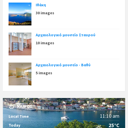
Ιθάκη
30 images
Αρχαιολογικό μουσείο Σταυρού
10 images
Αρχαιολογικό μουσείο - Βαθύ
5 images
ΚΑΙΡΌΣ
11:10 am
Local Time
25°C
Today