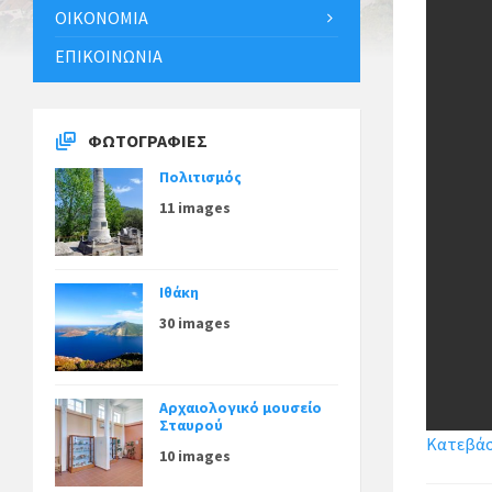
ΟΙΚΟΝΟΜΊΑ
ΕΠΙΚΟΙΝΩΝΊΑ
ΦΩΤΟΓΡΑΦΊΕΣ
Πολιτισμός
11 images
Ιθάκη
30 images
Αρχαιολογικό μουσείο
Σταυρού
Κατεβάστ
10 images