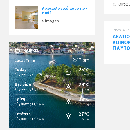
Οκτώβ
Αρχαιολογικό μουσείο -
Βαθύ
5 images
Previous
ΔΕΛΤΙΟ
ΚΟΙΝΩ
ΓΙΑ ΥΠ
ΚΑΙΡΌΣ
2:47 pm
Local Time
25°C
Today
Αύγουστος 9, 2026
1m/s
29°C
Δευτέρα
Αύγουστος 10, 2026
2m/s
28°C
Τρίτη
Αύγουστος 11, 2026
4m/s
27°C
Τετάρτη
Αύγουστος 12, 2026
5m/s