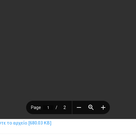
ε το αρχείο [680.03 KB]