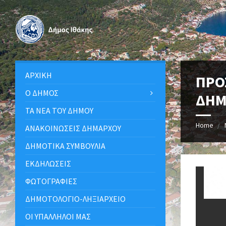
ΑΡΧΙΚΉ
ΠΡΟ
Ο ΔΉΜΟΣ
ΔΗΜ
ΤΑ ΝΈΑ ΤΟΥ ΔΉΜΟΥ
Home
ΑΝΑΚΟΙΝΩΣΕΙΣ ΔΗΜΑΡΧΟΥ
ΔΗΜΟΤΙΚΆ ΣΥΜΒΟΎΛΙΑ
ΕΚΔΗΛΏΣΕΙΣ
ΦΩΤΟΓΡΑΦΊΕΣ
ΔΗΜΟΤΟΛΌΓΙΟ-ΛΗΞΙΑΡΧΕΊΟ
ΟΙ ΥΠΆΛΛΗΛΟΙ ΜΑΣ