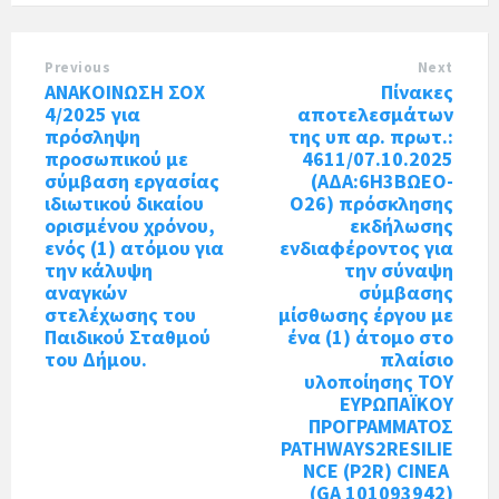
Previous
Next
ΑΝΑΚΟΙΝΩΣΗ ΣΟΧ
Πίνακες
4/2025 για
αποτελεσμάτων
πρόσληψη
της υπ αρ. πρωτ.:
προσωπικού με
4611/07.10.2025
σύμβαση εργασίας
(ΑΔΑ:6Η3ΒΩΕΟ-
ιδιωτικού δικαίου
Ο26) πρόσκλησης
ορισμένου χρόνου,
εκδήλωσης
ενός (1) ατόμου για
ενδιαφέροντος για
την κάλυψη
την σύναψη
αναγκών
σύμβασης
στελέχωσης του
μίσθωσης έργου με
Παιδικού Σταθμού
ένα (1) άτομο στο
του Δήμου.
πλαίσιο
υλοποίησης ΤΟΥ
ΕΥΡΩΠΑΪΚΟΥ
ΠΡΟΓΡΑΜΜΑΤΟΣ
PATHWAYS2RESILIE
NCE (P2R) CINEA
(GA 101093942)