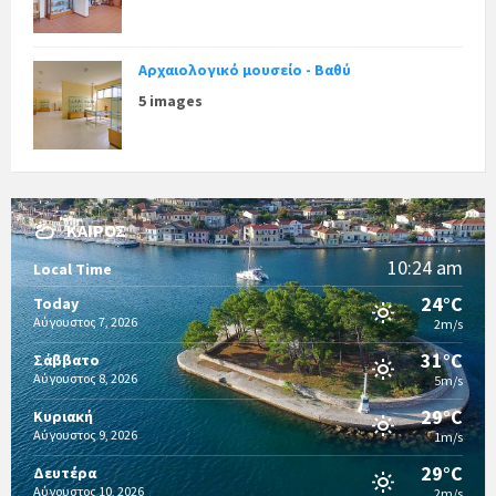
Αρχαιολογικό μουσείο - Βαθύ
5 images
ΚΑΙΡΌΣ
10:24 am
Local Time
24°C
Today
Αύγουστος 7, 2026
2m/s
31°C
Σάββατο
Αύγουστος 8, 2026
5m/s
29°C
Κυριακή
Αύγουστος 9, 2026
1m/s
29°C
Δευτέρα
Αύγουστος 10, 2026
2m/s