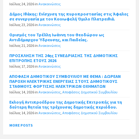
Ιούλιος 24, 2026
in
Ανακοινώσεις
Δήμος Ιθάκης: Ενίσχυση της πυροπροστασίας στις Άφαλες
σε συνεργασία με τον Κοινωφελή Όμιλο Πλατρειθιά.
Ιούλιος 23, 2026
in
Ανακοινώσεις
Ορισμός του Τρέλλη Ιωάννη του Θεοδώρου ως
Αντιδήμαρχου Ύδρευσης, και Παιδείας.
Ιούλιος 21, 2026
in
Ανακοινώσεις
ΠΡΟΣΚΛΗΣΗ ΤΗΣ 24ης ΣΥΝΕΔΡΙΑΣΗΣ ΤΗΣ ΔΗΜΟΤΙΚΗΣ
ΕΠΙΤΡΟΠΗΣ ΕΤΟΥΣ 2026
Ιούλιος 17, 2026
in
Ανακοινώσεις
ΑΠΟΦΑΣΗ ΔΗΜΟΤΙΚΟΥ ΣΥΜΒΟΥΛΙΟΥ ΜΕ ΘΕΜΑ : ΔΩΡΕΑΝ
ΠΑΡΟΧΗ ΗΛΕΚΤΡΙΚΗΣ ΕΝΕΡΓΕΙΑΣ ΣΤΟΥΣ ΔΗΜΟΤΙΚΟΥΣ
ΣΤΑΘΜΟΥΣ ΦΟΡΤΙΣΗΣ ΗΛΕΚΤΡΙΚΩΝ ΟΧΗΜΑΤΩΝ
Ιούλιος 14, 2026
in
Ανακοινώσεις
,
Αποφάσεις Δημοτικού Συμβουλίου
Εκλογή Αντιπροέδρου της Δημοτικής Επιτροπής για τη
δεύτερη θητεία της τρέχουσας δημοτικής περιόδου.
Ιούλιος 14, 2026
in
Ανακοινώσεις
,
Αποφάσεις Δημοτικού Συμβουλίου
MORE POSTS