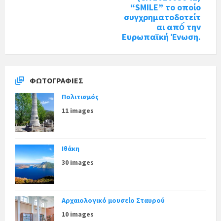
“SMILE” το οποίο
συγχρηματοδοτείτ
αι από́ την
Ευρωπαϊκή Ένωση.
ΦΩΤΟΓΡΑΦΊΕΣ
Πολιτισμός
11 images
Ιθάκη
30 images
Αρχαιολογικό μουσείο Σταυρού
10 images