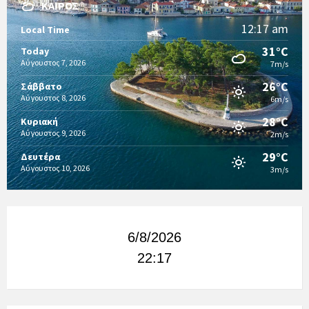
ΚΑΙΡΌΣ
12:17 am
Local Time
31°C
Today
Αύγουστος 7, 2026
7m/s
26°C
Σάββατο
Αύγουστος 8, 2026
6m/s
28°C
Κυριακή
Αύγουστος 9, 2026
2m/s
29°C
Δευτέρα
Αύγουστος 10, 2026
3m/s
6/8/2026
22:17