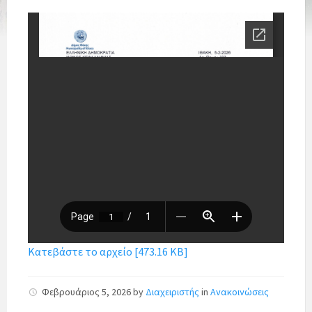
Κατεβάστε το αρχείο [473.16 KB]
Φεβρουάριος 5, 2026
by
Διαχειριστής
in
Ανακοινώσεις