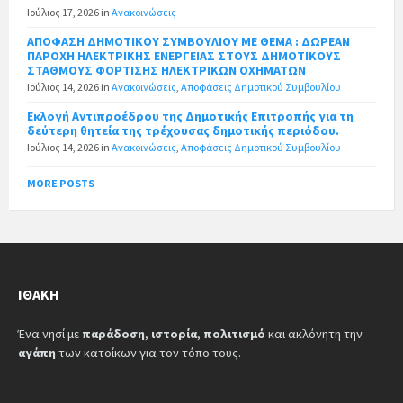
Ιούλιος 17, 2026
in
Ανακοινώσεις
ΑΠΟΦΑΣΗ ΔΗΜΟΤΙΚΟΥ ΣΥΜΒΟΥΛΙΟΥ ΜΕ ΘΕΜΑ : ΔΩΡΕΑΝ
ΠΑΡΟΧΗ ΗΛΕΚΤΡΙΚΗΣ ΕΝΕΡΓΕΙΑΣ ΣΤΟΥΣ ΔΗΜΟΤΙΚΟΥΣ
ΣΤΑΘΜΟΥΣ ΦΟΡΤΙΣΗΣ ΗΛΕΚΤΡΙΚΩΝ ΟΧΗΜΑΤΩΝ
Ιούλιος 14, 2026
in
Ανακοινώσεις
,
Αποφάσεις Δημοτικού Συμβουλίου
Εκλογή Αντιπροέδρου της Δημοτικής Επιτροπής για τη
δεύτερη θητεία της τρέχουσας δημοτικής περιόδου.
Ιούλιος 14, 2026
in
Ανακοινώσεις
,
Αποφάσεις Δημοτικού Συμβουλίου
MORE POSTS
ΙΘΆΚΗ
Ένα νησί με
παράδοση
,
ιστορία
,
πολιτισμό
και ακλόνητη την
αγάπη
των κατοίκων για τον τόπο τους.