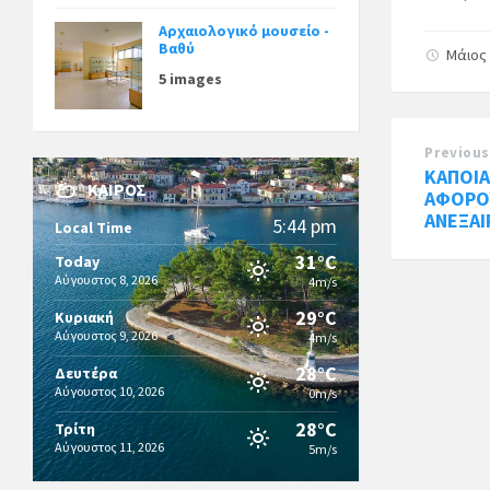
Αρχαιολογικό μουσείο -
Βαθύ
Μάιος 
5 images
Previous
ΚΑΠΟΙΑ
ΚΑΙΡΌΣ
ΑΦΟΡΟ
ΑΝΕΞΑ
5:44 pm
Local Time
31°C
Today
Αύγουστος 8, 2026
4m/s
29°C
Κυριακή
Αύγουστος 9, 2026
4m/s
28°C
Δευτέρα
Αύγουστος 10, 2026
0m/s
28°C
Τρίτη
Αύγουστος 11, 2026
5m/s