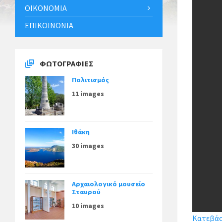
ΟΙΚΟΝΟΜΊΑ
ΕΠΙΚΟΙΝΩΝΊΑ
ΦΩΤΟΓΡΑΦΊΕΣ
Πολιτισμός
11 images
Ιθάκη
30 images
Αρχαιολογικό μουσείο
Σταυρού
10 images
Κατεβάστ