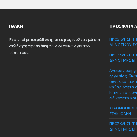
ΙΘΆΚΗ
ΠΡΌΣΦΑΤΑ 
ΠΡΟΣΚΛΗΣΗ ΤΗ
Ένα νησί με
παράδοση
,
ιστορία
,
πολιτισμό
και
ΔΗΜΟΤΙΚΟΥ ΣΥ
ακλόνητη την
αγάπη
των κατοίκων για τον
τόπο τους.
ΠΡΟΣΚΛΗΣΗ ΤΗ
ΔΗΜΟΤΙΚΗΣ ΕΠ
Ανακοίνωση γι
εργασίας ιδιω
συνολικά πέντε
καθαριότητα 
Ιθάκης και συγ
ειδικότητα και
ΣΤΑΘΜΟΙ ΦΟΡΤ
ΣΤΗΝ ΙΘΑΚΗ
ΠΡΟΣΚΛΗΣΗ ΤΗ
ΔΗΜΟΤΙΚΗΣ ΕΠ