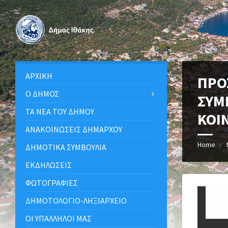
ΑΡΧΙΚΉ
ΠΡΟ
Ο ΔΉΜΟΣ
ΣΥΜ
ΤΑ ΝΈΑ ΤΟΥ ΔΉΜΟΥ
ΚΟΙ
ΑΝΑΚΟΙΝΩΣΕΙΣ ΔΗΜΑΡΧΟΥ
Home
ΔΗΜΟΤΙΚΆ ΣΥΜΒΟΎΛΙΑ
ΕΚΔΗΛΏΣΕΙΣ
ΦΩΤΟΓΡΑΦΊΕΣ
ΔΗΜΟΤΟΛΌΓΙΟ-ΛΗΞΙΑΡΧΕΊΟ
ΟΙ ΥΠΆΛΛΗΛΟΙ ΜΑΣ