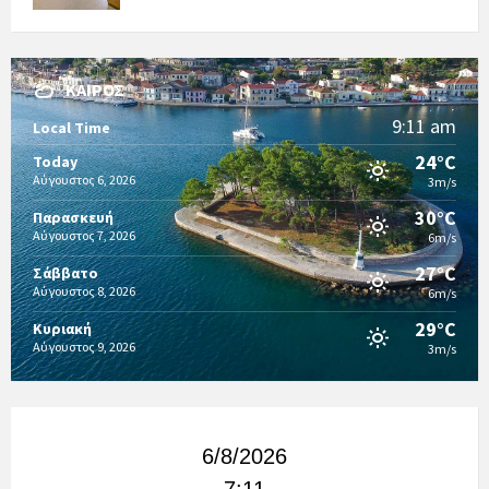
ΚΑΙΡΌΣ
9:11 am
Local Time
24°C
Today
Αύγουστος 6, 2026
3m/s
30°C
Παρασκευή
Αύγουστος 7, 2026
6m/s
27°C
Σάββατο
Αύγουστος 8, 2026
6m/s
29°C
Κυριακή
Αύγουστος 9, 2026
3m/s
6/8/2026
7:11