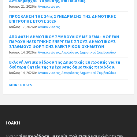
Αντιδήμαρχου Ύδρευσης, και Παιδείας.
Ιούλιος 21, 2026
in
Ανακοινώσεις
ΠΡΟΣΚΛΗΣΗ ΤΗΣ 24ης ΣΥΝΕΔΡΙΑΣΗΣ ΤΗΣ ΔΗΜΟΤΙΚΗΣ
ΕΠΙΤΡΟΠΗΣ ΕΤΟΥΣ 2026
Ιούλιος 17, 2026
in
Ανακοινώσεις
ΑΠΟΦΑΣΗ ΔΗΜΟΤΙΚΟΥ ΣΥΜΒΟΥΛΙΟΥ ΜΕ ΘΕΜΑ : ΔΩΡΕΑΝ
ΠΑΡΟΧΗ ΗΛΕΚΤΡΙΚΗΣ ΕΝΕΡΓΕΙΑΣ ΣΤΟΥΣ ΔΗΜΟΤΙΚΟΥΣ
ΣΤΑΘΜΟΥΣ ΦΟΡΤΙΣΗΣ ΗΛΕΚΤΡΙΚΩΝ ΟΧΗΜΑΤΩΝ
Ιούλιος 14, 2026
in
Ανακοινώσεις
,
Αποφάσεις Δημοτικού Συμβουλίου
Εκλογή Αντιπροέδρου της Δημοτικής Επιτροπής για τη
δεύτερη θητεία της τρέχουσας δημοτικής περιόδου.
Ιούλιος 14, 2026
in
Ανακοινώσεις
,
Αποφάσεις Δημοτικού Συμβουλίου
MORE POSTS
ΙΘΆΚΗ
Ένα νησί με
παράδοση
,
ιστορία
,
πολιτισμό
και ακλόνητη την