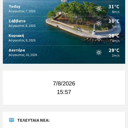
31°C
Today
Αύγουστος 7, 2026
6m/s
30°C
Σάββατο
Αύγουστος 8, 2026
5m/s
28°C
Κυριακή
Αύγουστος 9, 2026
4m/s
29°C
Δευτέρα
Αύγουστος 10, 2026
2m/s
7/8/2026
15:57
ΤΕΛΕΥΤΑΊΑ ΝΈΑ: