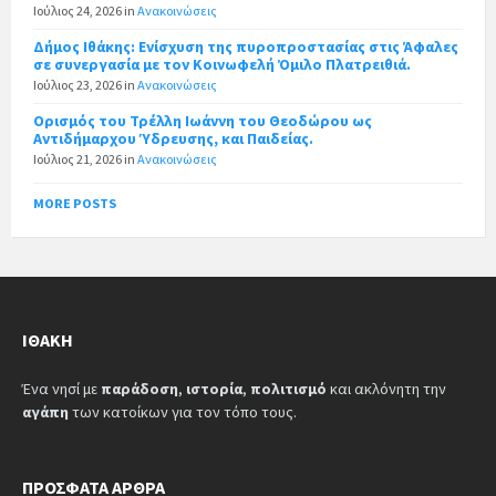
Ιούλιος 24, 2026
in
Ανακοινώσεις
Δήμος Ιθάκης: Ενίσχυση της πυροπροστασίας στις Άφαλες
σε συνεργασία με τον Κοινωφελή Όμιλο Πλατρειθιά.
Ιούλιος 23, 2026
in
Ανακοινώσεις
Ορισμός του Τρέλλη Ιωάννη του Θεοδώρου ως
Αντιδήμαρχου Ύδρευσης, και Παιδείας.
Ιούλιος 21, 2026
in
Ανακοινώσεις
MORE POSTS
ΙΘΆΚΗ
Ένα νησί με
παράδοση
,
ιστορία
,
πολιτισμό
και ακλόνητη την
αγάπη
των κατοίκων για τον τόπο τους.
ΠΡΌΣΦΑΤΑ ΆΡΘΡΑ