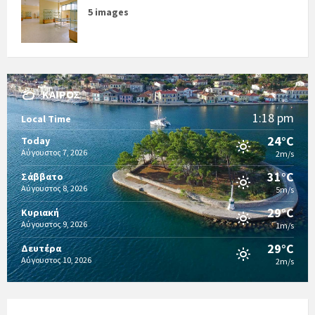
5 images
ΚΑΙΡΌΣ
1:18 pm
Local Time
24°C
Today
Αύγουστος 7, 2026
2m/s
31°C
Σάββατο
Αύγουστος 8, 2026
5m/s
29°C
Κυριακή
Αύγουστος 9, 2026
1m/s
29°C
Δευτέρα
Αύγουστος 10, 2026
2m/s