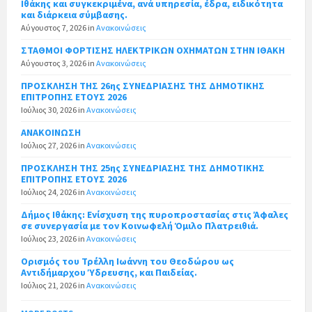
Ιθάκης και συγκεκριμένα, ανά υπηρεσία, έδρα, ειδικότητα
και διάρκεια σύμβασης.
Αύγουστος 7, 2026
in
Ανακοινώσεις
ΣΤΑΘΜΟΙ ΦΟΡΤΙΣΗΣ ΗΛΕΚΤΡΙΚΩΝ ΟΧΗΜΑΤΩΝ ΣΤΗΝ ΙΘΑΚΗ
Αύγουστος 3, 2026
in
Ανακοινώσεις
ΠΡΟΣΚΛΗΣΗ ΤΗΣ 26ης ΣΥΝΕΔΡΙΑΣΗΣ ΤΗΣ ΔΗΜΟΤΙΚΗΣ
ΕΠΙΤΡΟΠΗΣ ΕΤΟΥΣ 2026
Ιούλιος 30, 2026
in
Ανακοινώσεις
ΑΝΑΚΟΙΝΩΣΗ
Ιούλιος 27, 2026
in
Ανακοινώσεις
ΠΡΟΣΚΛΗΣΗ ΤΗΣ 25ης ΣΥΝΕΔΡΙΑΣΗΣ ΤΗΣ ΔΗΜΟΤΙΚΗΣ
ΕΠΙΤΡΟΠΗΣ ΕΤΟΥΣ 2026
Ιούλιος 24, 2026
in
Ανακοινώσεις
Δήμος Ιθάκης: Ενίσχυση της πυροπροστασίας στις Άφαλες
σε συνεργασία με τον Κοινωφελή Όμιλο Πλατρειθιά.
Ιούλιος 23, 2026
in
Ανακοινώσεις
Ορισμός του Τρέλλη Ιωάννη του Θεοδώρου ως
Αντιδήμαρχου Ύδρευσης, και Παιδείας.
Ιούλιος 21, 2026
in
Ανακοινώσεις