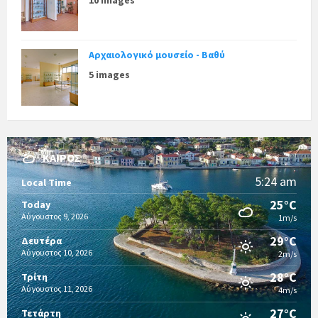
Αρχαιολογικό μουσείο - Βαθύ
5 images
ΚΑΙΡΌΣ
5:24 am
Local Time
25°C
Today
Αύγουστος 9, 2026
1m/s
29°C
Δευτέρα
Αύγουστος 10, 2026
2m/s
28°C
Τρίτη
Αύγουστος 11, 2026
4m/s
27°C
Τετάρτη