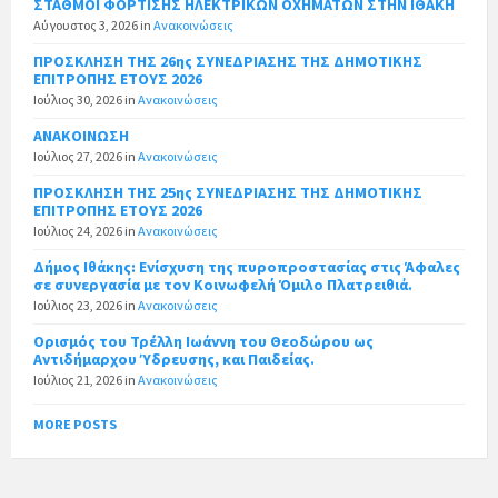
ΣΤΑΘΜΟΙ ΦΟΡΤΙΣΗΣ ΗΛΕΚΤΡΙΚΩΝ ΟΧΗΜΑΤΩΝ ΣΤΗΝ ΙΘΑΚΗ
Αύγουστος 3, 2026
in
Ανακοινώσεις
ΠΡΟΣΚΛΗΣΗ ΤΗΣ 26ης ΣΥΝΕΔΡΙΑΣΗΣ ΤΗΣ ΔΗΜΟΤΙΚΗΣ
ΕΠΙΤΡΟΠΗΣ ΕΤΟΥΣ 2026
Ιούλιος 30, 2026
in
Ανακοινώσεις
ΑΝΑΚΟΙΝΩΣΗ
Ιούλιος 27, 2026
in
Ανακοινώσεις
ΠΡΟΣΚΛΗΣΗ ΤΗΣ 25ης ΣΥΝΕΔΡΙΑΣΗΣ ΤΗΣ ΔΗΜΟΤΙΚΗΣ
ΕΠΙΤΡΟΠΗΣ ΕΤΟΥΣ 2026
Ιούλιος 24, 2026
in
Ανακοινώσεις
Δήμος Ιθάκης: Ενίσχυση της πυροπροστασίας στις Άφαλες
σε συνεργασία με τον Κοινωφελή Όμιλο Πλατρειθιά.
Ιούλιος 23, 2026
in
Ανακοινώσεις
Ορισμός του Τρέλλη Ιωάννη του Θεοδώρου ως
Αντιδήμαρχου Ύδρευσης, και Παιδείας.
Ιούλιος 21, 2026
in
Ανακοινώσεις
MORE POSTS