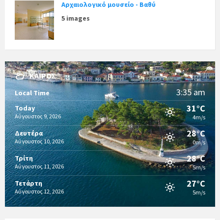
Αρχαιολογικό μουσείο - Βαθύ
5 images
ΚΑΙΡΌΣ
3:35 am
Local Time
31°C
Today
Αύγουστος 9, 2026
4m/s
28°C
Δευτέρα
Αύγουστος 10, 2026
0m/s
28°C
Τρίτη
Αύγουστος 11, 2026
5m/s
27°C
Τετάρτη
Αύγουστος 12, 2026
5m/s