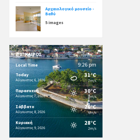
Αρχαιολογικό μουσείο -
Βαθύ
5 images
ΚΑΙΡΌΣ
9:26 pm
Local Time
31°C
Today
Αύγουστος 6, 2026
7m/s
30°C
Παρασκευή
Αύγουστος 7, 2026
7m/s
26°C
Σάββατο
Αύγουστος 8, 2026
6m/s
28°C
Κυριακή
Αύγουστος 9, 2026
2m/s