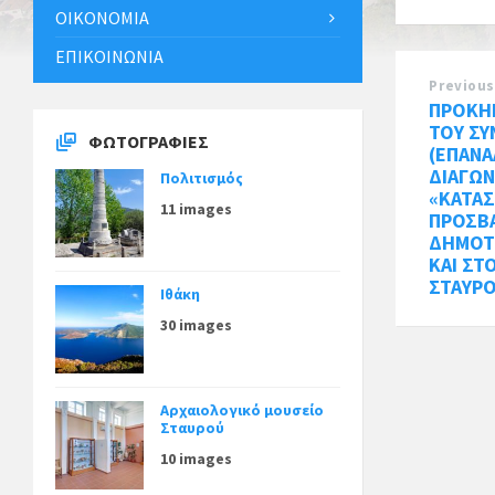
ΟΙΚΟΝΟΜΊΑ
ΕΠΙΚΟΙΝΩΝΊΑ
Previous
ΠΡΟΚΗΡ
ΤΟΥ Σ
ΦΩΤΟΓΡΑΦΊΕΣ
(ΕΠΑΝΑ
ΔΙΑΓΩΝ
Πολιτισμός
«ΚΑΤΑ
11 images
ΠΡΟΣΒ
ΔΗΜΟΤ
ΚΑΙ ΣΤ
ΣΤΑΥΡΟ
Ιθάκη
30 images
Αρχαιολογικό μουσείο
Σταυρού
10 images