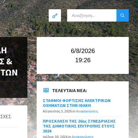
ΛΗ
6/8/2026
Σ &
19:26
ΝΤΩΝ
ΤΕΛΕΥΤΑΊΑ ΝΈΑ:
ΣΤΑΘΜΟΙ ΦΟΡΤΙΣΗΣ ΗΛΕΚΤΡΙΚΩΝ
ΟΧΗΜΑΤΩΝ ΣΤΗΝ ΙΘΑΚΗ
Αύγουστος 3, 2026
in
Ανακοινώσεις
ΕΣΧΕΣ.
ΠΡΟΣΚΛΗΣΗ ΤΗΣ 26ης ΣΥΝΕΔΡΙΑΣΗΣ
ΤΗΣ ΔΗΜΟΤΙΚΗΣ ΕΠΙΤΡΟΠΗΣ ΕΤΟΥΣ
2026
Ιούλιος 30, 2026
in
Ανακοινώσεις