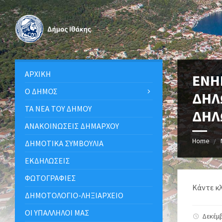
ΑΡΧΙΚΉ
ΕΝΗ
Ο ΔΉΜΟΣ
ΔΗΛ
ΤΑ ΝΈΑ ΤΟΥ ΔΉΜΟΥ
ΔΗΛ
ΑΝΑΚΟΙΝΩΣΕΙΣ ΔΗΜΑΡΧΟΥ
Home
ΔΗΜΟΤΙΚΆ ΣΥΜΒΟΎΛΙΑ
ΕΚΔΗΛΏΣΕΙΣ
ΦΩΤΟΓΡΑΦΊΕΣ
Κάντε κ
ΔΗΜΟΤΟΛΌΓΙΟ-ΛΗΞΙΑΡΧΕΊΟ
ΟΙ ΥΠΆΛΛΗΛΟΙ ΜΑΣ
Δεκέμβ