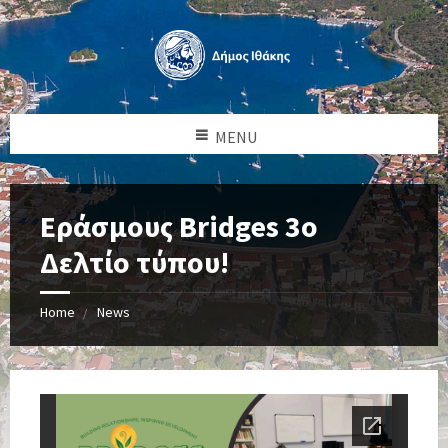
MENU
Εράσμους Bridges 3o
Δελτίο τύπου!
Home
News