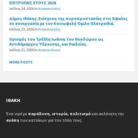
ΕΠΙΤΡΟΠΗΣ ΕΤΟΥΣ 2026
Ιούλιος 24, 2026
in
Ανακοινώσεις
Δήμος Ιθάκης: Ενίσχυση της πυροπροστασίας στις Άφαλες
σε συνεργασία με τον Κοινωφελή Όμιλο Πλατρειθιά.
Ιούλιος 23, 2026
in
Ανακοινώσεις
Ορισμός του Τρέλλη Ιωάννη του Θεοδώρου ως
Αντιδήμαρχου Ύδρευσης, και Παιδείας.
Ιούλιος 21, 2026
in
Ανακοινώσεις
MORE POSTS
ΙΘΆΚΗ
Ένα νησί με
παράδοση
,
ιστορία
,
πολιτισμό
και ακλόνητη την
αγάπη
των κατοίκων για τον τόπο τους.