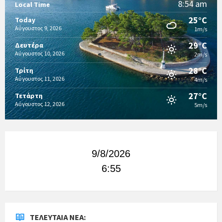
8:54 am
Local Time
25°C
Today
Αύγουστος 9, 2026
1m/s
29°C
Δευτέρα
Αύγουστος 10, 2026
2m/s
28°C
Τρίτη
Αύγουστος 11, 2026
4m/s
27°C
Τετάρτη
Αύγουστος 12, 2026
5m/s
9/8/2026
6:55
ΤΕΛΕΥΤΑΊΑ ΝΈΑ: