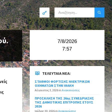
ού.
7/8/2026
7:57
ΤΕΛΕΥΤΑΊΑ ΝΈΑ:
νείς
ΣΤΑΘΜΟΙ ΦΟΡΤΙΣΗΣ ΗΛΕΚΤΡΙΚΩΝ
ΟΧΗΜΑΤΩΝ ΣΤΗΝ ΙΘΑΚΗ
Αύγουστος 3, 2026
in
Ανακοινώσεις
ις
ΠΡΟΣΚΛΗΣΗ ΤΗΣ 26ης ΣΥΝΕΔΡΙΑΣΗΣ
ΤΗΣ ΔΗΜΟΤΙΚΗΣ ΕΠΙΤΡΟΠΗΣ ΕΤΟΥΣ
2026
Ιούλιος 30, 2026
in
Ανακοινώσεις