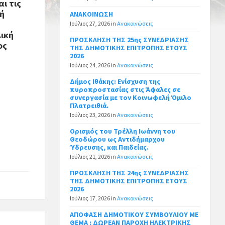
ι τις
ιή
ΑΝΑΚΟΙΝΩΣΗ
Ιούλιος 27, 2026
in
Ανακοινώσεις
λική
ΠΡΟΣΚΛΗΣΗ ΤΗΣ 25ης ΣΥΝΕΔΡΙΑΣΗΣ
ος
ΤΗΣ ΔΗΜΟΤΙΚΗΣ ΕΠΙΤΡΟΠΗΣ ΕΤΟΥΣ
2026
Ιούλιος 24, 2026
in
Ανακοινώσεις
Δήμος Ιθάκης: Ενίσχυση της
πυροπροστασίας στις Άφαλες σε
συνεργασία με τον Κοινωφελή Όμιλο
Πλατρειθιά.
Ιούλιος 23, 2026
in
Ανακοινώσεις
Ορισμός του Τρέλλη Ιωάννη του
Θεοδώρου ως Αντιδήμαρχου
Ύδρευσης, και Παιδείας.
Ιούλιος 21, 2026
in
Ανακοινώσεις
ΠΡΟΣΚΛΗΣΗ ΤΗΣ 24ης ΣΥΝΕΔΡΙΑΣΗΣ
ΤΗΣ ΔΗΜΟΤΙΚΗΣ ΕΠΙΤΡΟΠΗΣ ΕΤΟΥΣ
2026
Ιούλιος 17, 2026
in
Ανακοινώσεις
ΑΠΟΦΑΣΗ ΔΗΜΟΤΙΚΟΥ ΣΥΜΒΟΥΛΙΟΥ ΜΕ
ΘΕΜΑ : ΔΩΡΕΑΝ ΠΑΡΟΧΗ ΗΛΕΚΤΡΙΚΗΣ