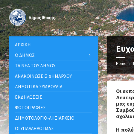
ΑΡΧΙΚΉ
Ευχα
Ο ΔΉΜΟΣ
Home
ΤΑ ΝΈΑ ΤΟΥ ΔΉΜΟΥ
ΑΝΑΚΟΙΝΩΣΕΙΣ ΔΗΜΑΡΧΟΥ
ΔΗΜΟΤΙΚΆ ΣΥΜΒΟΎΛΙΑ
Οι εκπ
ΕΚΔΗΛΏΣΕΙΣ
Δευτερ
μας ευ
ΦΩΤΟΓΡΑΦΊΕΣ
Συμβού
σχολικ
ΔΗΜΟΤΟΛΌΓΙΟ-ΛΗΞΙΑΡΧΕΊΟ
ΟΙ ΥΠΆΛΛΗΛΟΙ ΜΑΣ
Η πολύ