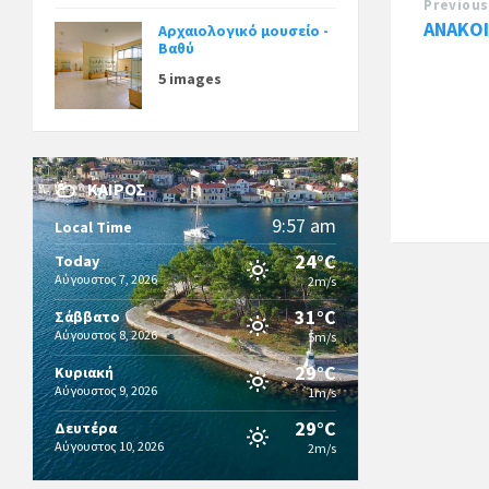
Previous
ANAKOI
Αρχαιολογικό μουσείο -
Βαθύ
5 images
ΚΑΙΡΌΣ
9:57 am
Local Time
24°C
Today
Αύγουστος 7, 2026
2m/s
31°C
Σάββατο
Αύγουστος 8, 2026
5m/s
29°C
Κυριακή
Αύγουστος 9, 2026
1m/s
29°C
Δευτέρα
Αύγουστος 10, 2026
2m/s