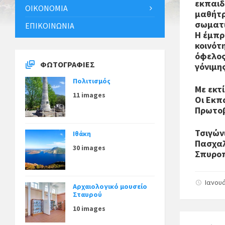
εκπαιδ
ΟΙΚΟΝΟΜΊΑ
μαθήτρ
σωματι
ΕΠΙΚΟΙΝΩΝΊΑ
Η έμπρ
κοινότ
όφελος
ΦΩΤΟΓΡΑΦΊΕΣ
γόνιμη
Πολιτισμός
Με εκτ
11 images
Οι Εκπ
Πρωτοβ
Τσιγών
Ιθάκη
Πασχαλ
30 images
Σπυροπ
Ιανουά
Αρχαιολογικό μουσείο
Σταυρού
10 images