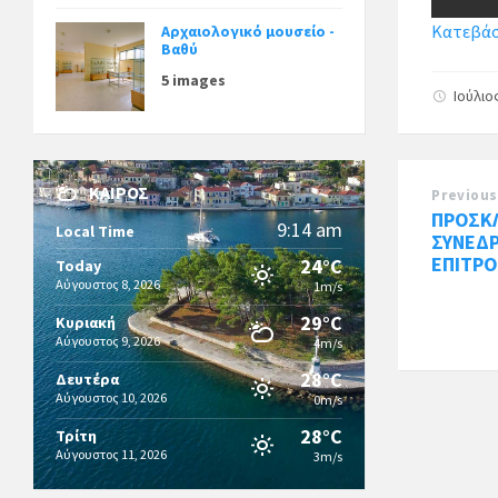
Κατεβάστ
Αρχαιολογικό μουσείο -
Βαθύ
5 images
Ιούλιο
ΚΑΙΡΌΣ
Previous
ΠΡΟΣΚ
9:14 am
Local Time
ΣΥΝΕΔ
ΕΠΙΤΡΟ
24°C
Today
Αύγουστος 8, 2026
1m/s
29°C
Κυριακή
Αύγουστος 9, 2026
4m/s
28°C
Δευτέρα
Αύγουστος 10, 2026
0m/s
28°C
Τρίτη
Αύγουστος 11, 2026
3m/s