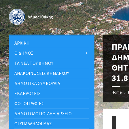
ΑΡΧΙΚΉ
ΠΡΑ
Ο ΔΉΜΟΣ
ΔΗΜ
ΤΑ ΝΈΑ ΤΟΥ ΔΉΜΟΥ
ΘΗΤ
ΑΝΑΚΟΙΝΩΣΕΙΣ ΔΗΜΑΡΧΟΥ
31.8
ΔΗΜΟΤΙΚΆ ΣΥΜΒΟΎΛΙΑ
Home
ΕΚΔΗΛΏΣΕΙΣ
ΦΩΤΟΓΡΑΦΊΕΣ
ΔΗΜΟΤΟΛΌΓΙΟ-ΛΗΞΙΑΡΧΕΊΟ
ΟΙ ΥΠΆΛΛΗΛΟΙ ΜΑΣ