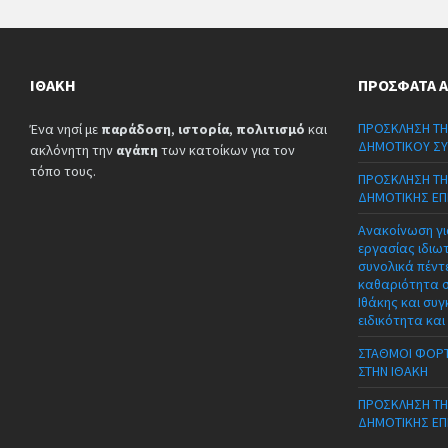
ΙΘΆΚΗ
ΠΡΌΣΦΑΤΑ 
ΠΡΟΣΚΛΗΣΗ ΤΗ
Ένα νησί με
παράδοση
,
ιστορία
,
πολιτισμό
και
ΔΗΜΟΤΙΚΟΥ ΣΥ
ακλόνητη την
αγάπη
των κατοίκων για τον
τόπο τους.
ΠΡΟΣΚΛΗΣΗ ΤΗ
ΔΗΜΟΤΙΚΗΣ ΕΠ
Ανακοίνωση γι
εργασίας ιδιω
συνολικά πέντε
καθαριότητα 
Ιθάκης και συγ
ειδικότητα και
ΣΤΑΘΜΟΙ ΦΟΡΤ
ΣΤΗΝ ΙΘΑΚΗ
ΠΡΟΣΚΛΗΣΗ ΤΗ
ΔΗΜΟΤΙΚΗΣ ΕΠ