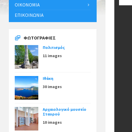
ΟΙΚΟΝΟΜΊΑ
ΕΠΙΚΟΙΝΩΝΊΑ
ΦΩΤΟΓΡΑΦΊΕΣ
Πολιτισμός
11 images
Ιθάκη
30 images
Αρχαιολογικό μουσείο
Σταυρού
10 images