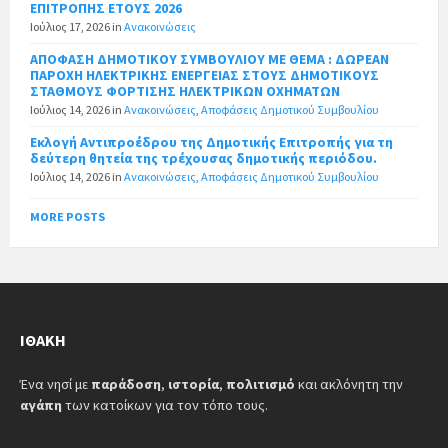
ΕΠΙΤΡΟΠΗΣ ΕΤΟΥΣ 2026
Ιούλιος 17, 2026
in
Ανακοινώσεις
ΑΠΟΦΑΣΗ ΔΗΜΟΤΙΚΟΥ ΣΥΜΒΟΥΛΙΟΥ ΜΕ ΘΕΜΑ : ΔΩΡΕΑΝ
ΠΑΡΟΧΗ ΗΛΕΚΤΡΙΚΗΣ ΕΝΕΡΓΕΙΑΣ ΣΤΟΥΣ ΔΗΜΟΤΙΚΟΥΣ
ΣΤΑΘΜΟΥΣ ΦΟΡΤΙΣΗΣ ΗΛΕΚΤΡΙΚΩΝ ΟΧΗΜΑΤΩΝ
Ιούλιος 14, 2026
in
Ανακοινώσεις
,
Αποφάσεις Δημοτικού Συμβουλίου
Εκλογή Αντιπροέδρου της Δημοτικής Επιτροπής για τη
δεύτερη θητεία της τρέχουσας δημοτικής περιόδου.
Ιούλιος 14, 2026
in
Ανακοινώσεις
,
Αποφάσεις Δημοτικού Συμβουλίου
MORE POSTS
ΙΘΆΚΗ
Ένα νησί με
παράδοση
,
ιστορία
,
πολιτισμό
και ακλόνητη την
αγάπη
των κατοίκων για τον τόπο τους.