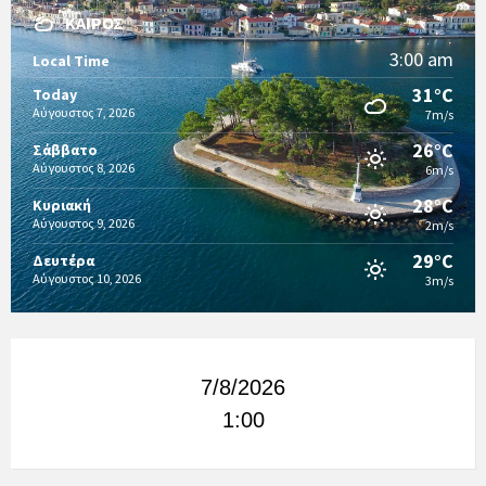
ΚΑΙΡΌΣ
3:00 am
Local Time
31°C
Today
Αύγουστος 7, 2026
7m/s
26°C
Σάββατο
Αύγουστος 8, 2026
6m/s
28°C
Κυριακή
Αύγουστος 9, 2026
2m/s
29°C
Δευτέρα
Αύγουστος 10, 2026
3m/s
7/8/2026
1:00