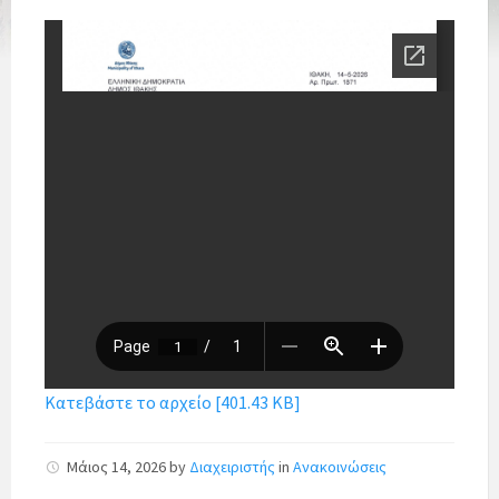
Κατεβάστε το αρχείο [401.43 KB]
Μάιος 14, 2026
by
Διαχειριστής
in
Ανακοινώσεις