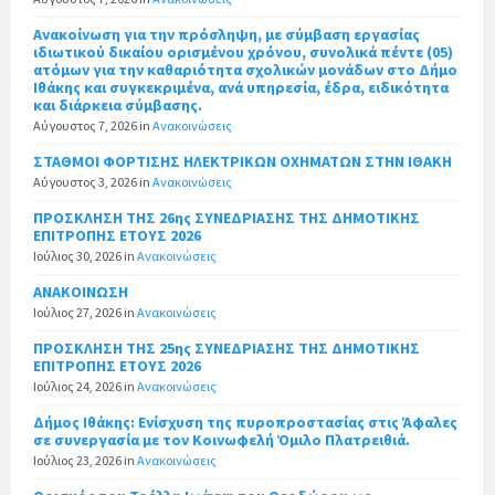
Ανακοίνωση για την πρόσληψη, με σύμβαση εργασίας
ιδιωτικού δικαίου ορισμένου χρόνου, συνολικά πέντε (05)
ατόμων για την καθαριότητα σχολικών μονάδων στο Δήμο
Ιθάκης και συγκεκριμένα, ανά υπηρεσία, έδρα, ειδικότητα
και διάρκεια σύμβασης.
Αύγουστος 7, 2026
in
Ανακοινώσεις
ΣΤΑΘΜΟΙ ΦΟΡΤΙΣΗΣ ΗΛΕΚΤΡΙΚΩΝ ΟΧΗΜΑΤΩΝ ΣΤΗΝ ΙΘΑΚΗ
Αύγουστος 3, 2026
in
Ανακοινώσεις
ΠΡΟΣΚΛΗΣΗ ΤΗΣ 26ης ΣΥΝΕΔΡΙΑΣΗΣ ΤΗΣ ΔΗΜΟΤΙΚΗΣ
ΕΠΙΤΡΟΠΗΣ ΕΤΟΥΣ 2026
Ιούλιος 30, 2026
in
Ανακοινώσεις
ΑΝΑΚΟΙΝΩΣΗ
Ιούλιος 27, 2026
in
Ανακοινώσεις
ΠΡΟΣΚΛΗΣΗ ΤΗΣ 25ης ΣΥΝΕΔΡΙΑΣΗΣ ΤΗΣ ΔΗΜΟΤΙΚΗΣ
ΕΠΙΤΡΟΠΗΣ ΕΤΟΥΣ 2026
Ιούλιος 24, 2026
in
Ανακοινώσεις
Δήμος Ιθάκης: Ενίσχυση της πυροπροστασίας στις Άφαλες
σε συνεργασία με τον Κοινωφελή Όμιλο Πλατρειθιά.
Ιούλιος 23, 2026
in
Ανακοινώσεις