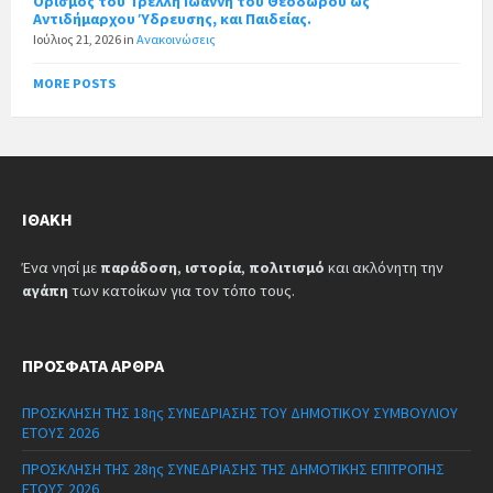
Ορισμός του Τρέλλη Ιωάννη του Θεοδώρου ως
Αντιδήμαρχου Ύδρευσης, και Παιδείας.
Ιούλιος 21, 2026
in
Ανακοινώσεις
MORE POSTS
ΙΘΆΚΗ
Ένα νησί με
παράδοση
,
ιστορία
,
πολιτισμό
και ακλόνητη την
αγάπη
των κατοίκων για τον τόπο τους.
ΠΡΌΣΦΑΤΑ ΆΡΘΡΑ
ΠΡΟΣΚΛΗΣΗ ΤΗΣ 18ης ΣΥΝΕΔΡΙΑΣΗΣ ΤΟΥ ΔΗΜΟΤΙΚΟΥ ΣΥΜΒΟΥΛΙΟΥ
ΕΤΟΥΣ 2026
ΠΡΟΣΚΛΗΣΗ ΤΗΣ 28ης ΣΥΝΕΔΡΙΑΣΗΣ ΤΗΣ ΔΗΜΟΤΙΚΗΣ ΕΠΙΤΡΟΠΗΣ
ΕΤΟΥΣ 2026