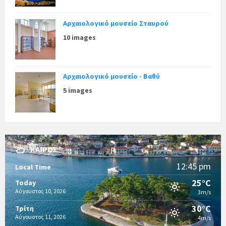
Αρχαιολογικό μουσείο Σταυρού
10 images
Αρχαιολογικό μουσείο - Βαθύ
5 images
ΚΑΙΡΌΣ
12:45 pm
Local Time
25°C
Today
Αύγουστος 10, 2026
3m/s
30°C
Τρίτη
Αύγουστος 11, 2026
4m/s