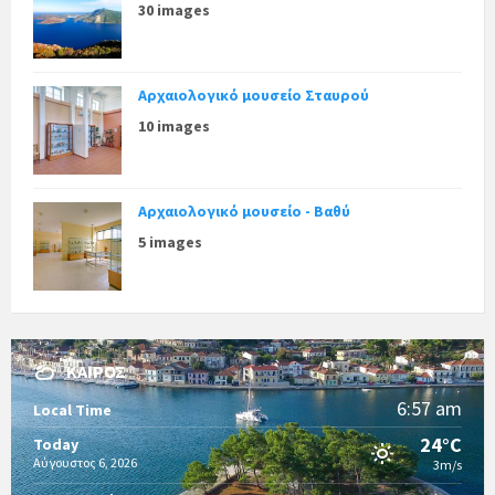
30 images
Αρχαιολογικό μουσείο Σταυρού
10 images
Αρχαιολογικό μουσείο - Βαθύ
5 images
ΚΑΙΡΌΣ
6:57 am
Local Time
24°C
Today
Αύγουστος 6, 2026
3m/s