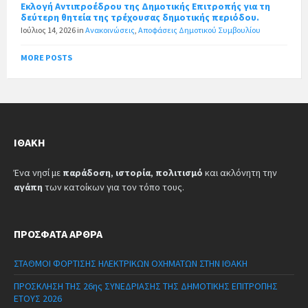
Εκλογή Αντιπροέδρου της Δημοτικής Επιτροπής για τη
δεύτερη θητεία της τρέχουσας δημοτικής περιόδου.
Ιούλιος 14, 2026
in
Ανακοινώσεις
,
Αποφάσεις Δημοτικού Συμβουλίου
MORE POSTS
ΙΘΆΚΗ
Ένα νησί με
παράδοση
,
ιστορία
,
πολιτισμό
και ακλόνητη την
αγάπη
των κατοίκων για τον τόπο τους.
ΠΡΌΣΦΑΤΑ ΆΡΘΡΑ
ΣΤΑΘΜΟΙ ΦΟΡΤΙΣΗΣ ΗΛΕΚΤΡΙΚΩΝ ΟΧΗΜΑΤΩΝ ΣΤΗΝ ΙΘΑΚΗ
ΠΡΟΣΚΛΗΣΗ ΤΗΣ 26ης ΣΥΝΕΔΡΙΑΣΗΣ ΤΗΣ ΔΗΜΟΤΙΚΗΣ ΕΠΙΤΡΟΠΗΣ
ΕΤΟΥΣ 2026