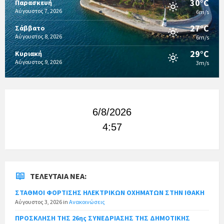
30°C
Παρασκευή
Αύγουστος 7, 2026
6m/s
27°C
Σάββατο
Αύγουστος 8, 2026
6m/s
29°C
Κυριακή
Αύγουστος 9, 2026
3m/s
6/8/2026
4:57
ΤΕΛΕΥΤΑΊΑ ΝΈΑ:
ΣΤΑΘΜΟΙ ΦΟΡΤΙΣΗΣ ΗΛΕΚΤΡΙΚΩΝ ΟΧΗΜΑΤΩΝ ΣΤΗΝ ΙΘΑΚΗ
Αύγουστος 3, 2026
in
Ανακοινώσεις
ΠΡΟΣΚΛΗΣΗ ΤΗΣ 26ης ΣΥΝΕΔΡΙΑΣΗΣ ΤΗΣ ΔΗΜΟΤΙΚΗΣ