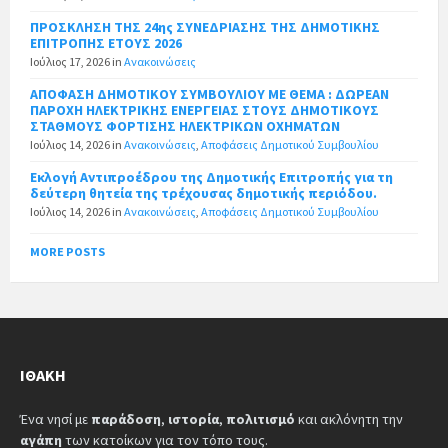
ΠΡΟΣΚΛΗΣΗ ΤΗΣ 24ης ΣΥΝΕΔΡΙΑΣΗΣ ΤΗΣ ΔΗΜΟΤΙΚΗΣ
ΕΠΙΤΡΟΠΗΣ ΕΤΟΥΣ 2026
Ιούλιος 17, 2026
in
Ανακοινώσεις
ΑΠΟΦΑΣΗ ΔΗΜΟΤΙΚΟΥ ΣΥΜΒΟΥΛΙΟΥ ΜΕ ΘΕΜΑ : ΔΩΡΕΑΝ
ΠΑΡΟΧΗ ΗΛΕΚΤΡΙΚΗΣ ΕΝΕΡΓΕΙΑΣ ΣΤΟΥΣ ΔΗΜΟΤΙΚΟΥΣ
ΣΤΑΘΜΟΥΣ ΦΟΡΤΙΣΗΣ ΗΛΕΚΤΡΙΚΩΝ ΟΧΗΜΑΤΩΝ
Ιούλιος 14, 2026
in
Ανακοινώσεις
,
Αποφάσεις Δημοτικού Συμβουλίου
Εκλογή Αντιπροέδρου της Δημοτικής Επιτροπής για τη
δεύτερη θητεία της τρέχουσας δημοτικής περιόδου.
Ιούλιος 14, 2026
in
Ανακοινώσεις
,
Αποφάσεις Δημοτικού Συμβουλίου
MORE POSTS
ΙΘΆΚΗ
Ένα νησί με
παράδοση
,
ιστορία
,
πολιτισμό
και ακλόνητη την
αγάπη
των κατοίκων για τον τόπο τους.