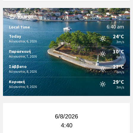
ΚΑΙΡΌΣ
6:40 am
Local Time
24°C
Today
Αύγουστος 6, 2026
3m/s
30°C
Παρασκευή
Αύγουστος 7, 2026
6m/s
27°C
Σάββατο
Αύγουστος 8, 2026
6m/s
29°C
Κυριακή
Αύγουστος 9, 2026
3m/s
6/8/2026
4:40