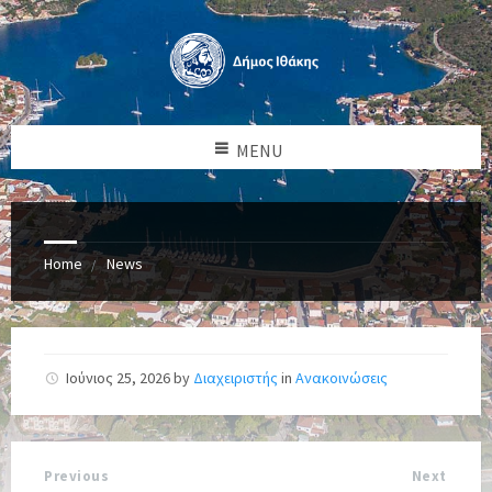
MENU
Home
News
Ιούνιος 25, 2026
by
Διαχειριστής
in
Ανακοινώσεις
Previous
Next