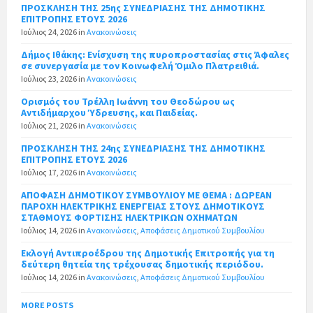
ΠΡΟΣΚΛΗΣΗ ΤΗΣ 25ης ΣΥΝΕΔΡΙΑΣΗΣ ΤΗΣ ΔΗΜΟΤΙΚΗΣ
ΕΠΙΤΡΟΠΗΣ ΕΤΟΥΣ 2026
Ιούλιος 24, 2026
in
Ανακοινώσεις
Δήμος Ιθάκης: Ενίσχυση της πυροπροστασίας στις Άφαλες
σε συνεργασία με τον Κοινωφελή Όμιλο Πλατρειθιά.
Ιούλιος 23, 2026
in
Ανακοινώσεις
Ορισμός του Τρέλλη Ιωάννη του Θεοδώρου ως
Αντιδήμαρχου Ύδρευσης, και Παιδείας.
Ιούλιος 21, 2026
in
Ανακοινώσεις
ΠΡΟΣΚΛΗΣΗ ΤΗΣ 24ης ΣΥΝΕΔΡΙΑΣΗΣ ΤΗΣ ΔΗΜΟΤΙΚΗΣ
ΕΠΙΤΡΟΠΗΣ ΕΤΟΥΣ 2026
Ιούλιος 17, 2026
in
Ανακοινώσεις
ΑΠΟΦΑΣΗ ΔΗΜΟΤΙΚΟΥ ΣΥΜΒΟΥΛΙΟΥ ΜΕ ΘΕΜΑ : ΔΩΡΕΑΝ
ΠΑΡΟΧΗ ΗΛΕΚΤΡΙΚΗΣ ΕΝΕΡΓΕΙΑΣ ΣΤΟΥΣ ΔΗΜΟΤΙΚΟΥΣ
ΣΤΑΘΜΟΥΣ ΦΟΡΤΙΣΗΣ ΗΛΕΚΤΡΙΚΩΝ ΟΧΗΜΑΤΩΝ
Ιούλιος 14, 2026
in
Ανακοινώσεις
,
Αποφάσεις Δημοτικού Συμβουλίου
Εκλογή Αντιπροέδρου της Δημοτικής Επιτροπής για τη
δεύτερη θητεία της τρέχουσας δημοτικής περιόδου.
Ιούλιος 14, 2026
in
Ανακοινώσεις
,
Αποφάσεις Δημοτικού Συμβουλίου
MORE POSTS