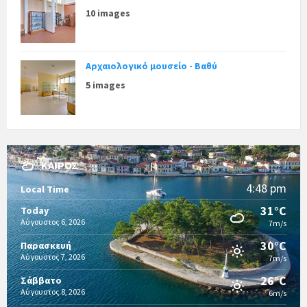
10 images
Αρχαιολογικό μουσείο - Βαθύ
5 images
ΚΑΙΡΌΣ
4:48 pm
Local Time
31°C
Today
Αύγουστος 6, 2026
7m/s
30°C
Παρασκευή
Αύγουστος 7, 2026
7m/s
26°C
Σάββατο
Αύγουστος 8, 2026
6m/s