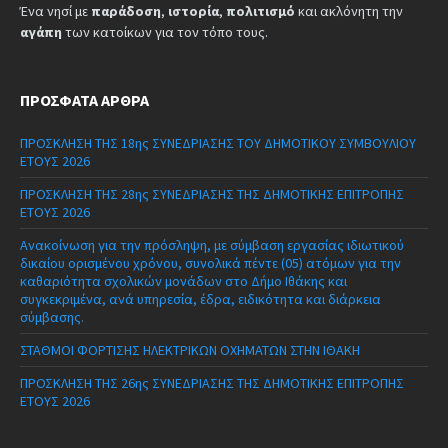
Ένα νησί με
παράδοση
,
ιστορία
,
πολιτισμό
και ακλόνητη την
αγάπη
των κατοίκων για τον τόπο τους.
ΠΡΌΣΦΑΤΑ ΆΡΘΡΑ
ΠΡΟΣΚΛΗΣΗ ΤΗΣ 18ης ΣΥΝΕΔΡΙΑΣΗΣ ΤΟΥ ΔΗΜΟΤΙΚΟΥ ΣΥΜΒΟΥΛΙΟΥ
ΕΤΟΥΣ 2026
ΠΡΟΣΚΛΗΣΗ ΤΗΣ 28ης ΣΥΝΕΔΡΙΑΣΗΣ ΤΗΣ ΔΗΜΟΤΙΚΗΣ ΕΠΙΤΡΟΠΗΣ
ΕΤΟΥΣ 2026
Ανακοίνωση για την πρόσληψη, με σύμβαση εργασίας ιδιωτικού
δικαίου ορισμένου χρόνου, συνολικά πέντε (05) ατόμων για την
καθαριότητα σχολικών μονάδων στο Δήμο Ιθάκης και
συγκεκριμένα, ανά υπηρεσία, έδρα, ειδικότητα και διάρκεια
σύμβασης.
ΣΤΑΘΜΟΙ ΦΟΡΤΙΣΗΣ ΗΛΕΚΤΡΙΚΩΝ ΟΧΗΜΑΤΩΝ ΣΤΗΝ ΙΘΑΚΗ
ΠΡΟΣΚΛΗΣΗ ΤΗΣ 26ης ΣΥΝΕΔΡΙΑΣΗΣ ΤΗΣ ΔΗΜΟΤΙΚΗΣ ΕΠΙΤΡΟΠΗΣ
ΕΤΟΥΣ 2026