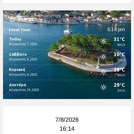
ΚΑΙΡΌΣ
6:14 pm
Local Time
31°C
Today
Αύγουστος 7, 2026
6m/s
30°C
Σάββατο
Αύγουστος 8, 2026
5m/s
28°C
Κυριακή
Αύγουστος 9, 2026
4m/s
29°C
Δευτέρα
Αύγουστος 10, 2026
2m/s
7/8/2026
16:14