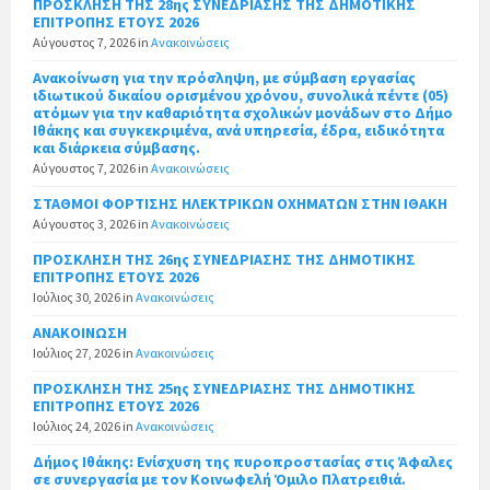
ΠΡΟΣΚΛΗΣΗ ΤΗΣ 28ης ΣΥΝΕΔΡΙΑΣΗΣ ΤΗΣ ΔΗΜΟΤΙΚΗΣ
ΕΠΙΤΡΟΠΗΣ ΕΤΟΥΣ 2026
Αύγουστος 7, 2026
in
Ανακοινώσεις
Ανακοίνωση για την πρόσληψη, με σύμβαση εργασίας
ιδιωτικού δικαίου ορισμένου χρόνου, συνολικά πέντε (05)
ατόμων για την καθαριότητα σχολικών μονάδων στο Δήμο
Ιθάκης και συγκεκριμένα, ανά υπηρεσία, έδρα, ειδικότητα
και διάρκεια σύμβασης.
Αύγουστος 7, 2026
in
Ανακοινώσεις
ΣΤΑΘΜΟΙ ΦΟΡΤΙΣΗΣ ΗΛΕΚΤΡΙΚΩΝ ΟΧΗΜΑΤΩΝ ΣΤΗΝ ΙΘΑΚΗ
Αύγουστος 3, 2026
in
Ανακοινώσεις
ΠΡΟΣΚΛΗΣΗ ΤΗΣ 26ης ΣΥΝΕΔΡΙΑΣΗΣ ΤΗΣ ΔΗΜΟΤΙΚΗΣ
ΕΠΙΤΡΟΠΗΣ ΕΤΟΥΣ 2026
Ιούλιος 30, 2026
in
Ανακοινώσεις
ΑΝΑΚΟΙΝΩΣΗ
Ιούλιος 27, 2026
in
Ανακοινώσεις
ΠΡΟΣΚΛΗΣΗ ΤΗΣ 25ης ΣΥΝΕΔΡΙΑΣΗΣ ΤΗΣ ΔΗΜΟΤΙΚΗΣ
ΕΠΙΤΡΟΠΗΣ ΕΤΟΥΣ 2026
Ιούλιος 24, 2026
in
Ανακοινώσεις
Δήμος Ιθάκης: Ενίσχυση της πυροπροστασίας στις Άφαλες
σε συνεργασία με τον Κοινωφελή Όμιλο Πλατρειθιά.