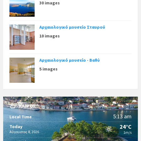
30 images
Αρχαιολογικό μουσείο Σταυρού
10 images
Αρχαιολογικό μουσείο - Βαθύ
5 images
ΚΑΙΡΌΣ
5:13 am
Local Time
24°C
Today
Αύγουστος 8, 2026
1m/s