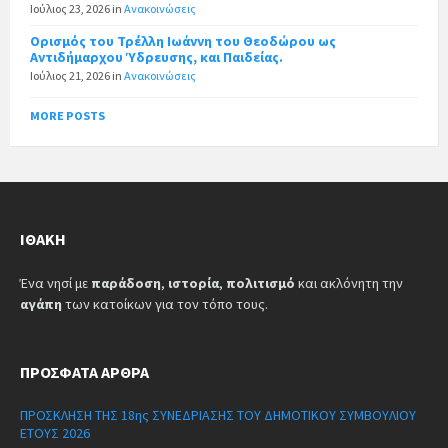
Ιούλιος 23, 2026
in
Ανακοινώσεις
Ορισμός του Τρέλλη Ιωάννη του Θεοδώρου ως
Αντιδήμαρχου Ύδρευσης, και Παιδείας.
Ιούλιος 21, 2026
in
Ανακοινώσεις
MORE POSTS
ΙΘΆΚΗ
Ένα νησί με
παράδοση
,
ιστορία
,
πολιτισμό
και ακλόνητη την
αγάπη
των κατοίκων για τον τόπο τους.
ΠΡΌΣΦΑΤΑ ΆΡΘΡΑ
ΠΡΟΣΚΛΗΣΗ ΤΗΣ 18ης ΣΥΝΕΔΡΙΑΣΗΣ ΤΟΥ ΔΗΜΟΤΙΚΟΥ ΣΥΜΒΟΥΛΙΟΥ
ΕΤΟΥΣ 2026