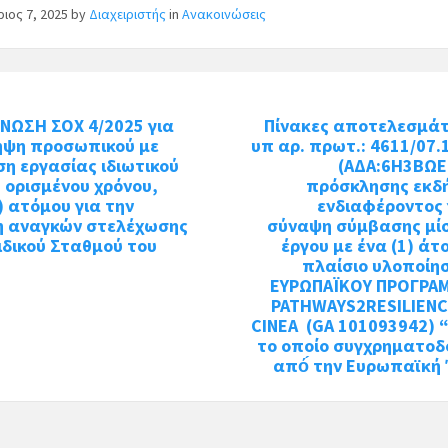
ιος 7, 2025
by
Διαχειριστής
in
Ανακοινώσεις
ΝΩΣΗ ΣΟΧ 4/2025 για
Πίνακες αποτελεσμά
ηψη προσωπικού με
υπ αρ. πρωτ.: 4611/07.
η εργασίας ιδιωτικού
(ΑΔΑ:6Η3ΒΩΕ
υ ορισμένου χρόνου,
πρόσκλησης εκδ
) ατόμου για την
ενδιαφέροντος 
η αναγκών στελέχωσης
σύναψη σύμβασης μί
ιδικού Σταθμού του
έργου με ένα (1) άτ
πλαίσιο υλοποίη
ΕΥΡΩΠΑΪΚΟΥ ΠΡΟΓΡΑ
PATHWAYS2RESILIENC
CINEA (GA 101093942) 
το οποίο συγχρηματοδ
από́ την Ευρωπαϊκή