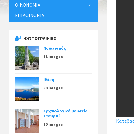
ΟΙΚΟΝΟΜΊΑ
ΕΠΙΚΟΙΝΩΝΊΑ
ΦΩΤΟΓΡΑΦΊΕΣ
Πολιτισμός
11 images
Ιθάκη
30 images
Αρχαιολογικό μουσείο
Σταυρού
Κατεβάστ
10 images