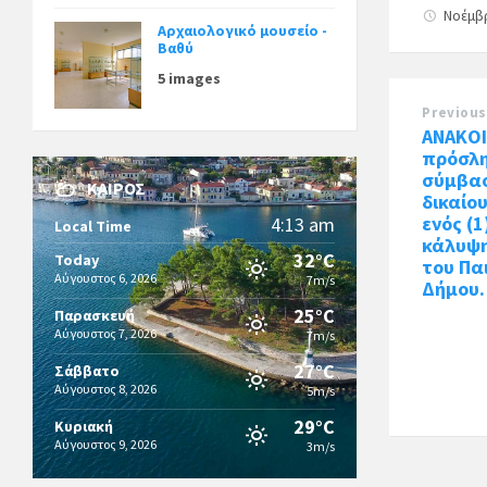
Νοέμβρ
Αρχαιολογικό μουσείο -
Βαθύ
5 images
Previous
ΑΝΑΚΟΙ
πρόσλ
σύμβασ
ΚΑΙΡΌΣ
δικαίο
ενός (1
4:13 am
Local Time
κάλυψ
32°C
Today
του Πα
Αύγουστος 6, 2026
7m/s
Δήμου.
25°C
Παρασκευή
Αύγουστος 7, 2026
7m/s
27°C
Σάββατο
Αύγουστος 8, 2026
5m/s
29°C
Κυριακή
Αύγουστος 9, 2026
3m/s