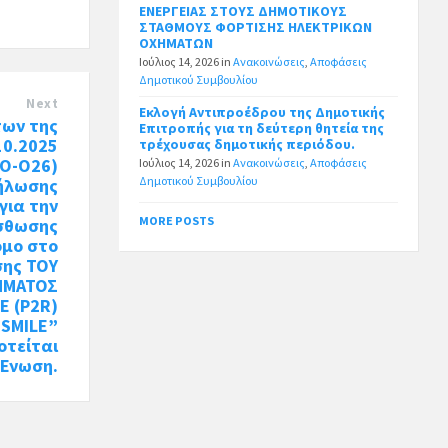
ΕΝΕΡΓΕΙΑΣ ΣΤΟΥΣ ΔΗΜΟΤΙΚΟΥΣ
ΣΤΑΘΜΟΥΣ ΦΟΡΤΙΣΗΣ ΗΛΕΚΤΡΙΚΩΝ
ΟΧΗΜΑΤΩΝ
Ιούλιος 14, 2026
in
Ανακοινώσεις
,
Αποφάσεις
Δημοτικού Συμβουλίου
Next
Εκλογή Αντιπροέδρου της Δημοτικής
των της
Επιτροπής για τη δεύτερη θητεία της
10.2025
τρέχουσας δημοτικής περιόδου.
Ο-Ο26)
Ιούλιος 14, 2026
in
Ανακοινώσεις
,
Αποφάσεις
Δημοτικού Συμβουλίου
ήλωσης
για την
MORE POSTS
σθωσης
ομο στο
σης ΤΟΥ
ΜΜΑΤΟΣ
E (P2R)
“SMILE”
οτείται
 Ένωση.