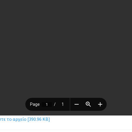
ε το αρχείο [390.96 KB]