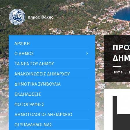
ΑΡΧΙΚΉ
ΠΡΟ
Ο ΔΉΜΟΣ
ΔΗΜ
ΤΑ ΝΈΑ ΤΟΥ ΔΉΜΟΥ
Home
ΑΝΑΚΟΙΝΩΣΕΙΣ ΔΗΜΑΡΧΟΥ
ΔΗΜΟΤΙΚΆ ΣΥΜΒΟΎΛΙΑ
ΕΚΔΗΛΏΣΕΙΣ
ΦΩΤΟΓΡΑΦΊΕΣ
ΔΗΜΟΤΟΛΌΓΙΟ-ΛΗΞΙΑΡΧΕΊΟ
ΟΙ ΥΠΆΛΛΗΛΟΙ ΜΑΣ