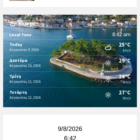
ΚΑΙΡΌΣ
8:42 am
Local Time
25°C
Today
Αύγουστος 9, 2026
1m/s
29°C
Δευτέρα
Αύγουστος 10, 2026
2m/s
28°C
Τρίτη
Αύγουστος 11, 2026
4m/s
27°C
Τετάρτη
Αύγουστος 12, 2026
5m/s
9/8/2026
6:42