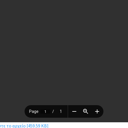
ε το αρχείο [459.59 KB]