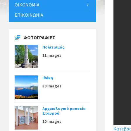
ΟΙΚΟΝΟΜΊΑ
ΕΠΙΚΟΙΝΩΝΊΑ
ΦΩΤΟΓΡΑΦΊΕΣ
Πολιτισμός
11 images
Ιθάκη
30 images
Αρχαιολογικό μουσείο
Σταυρού
10 images
Κατεβάστ