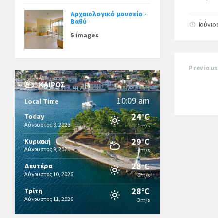
Αρχαιολογικό μουσείο -
Βαθύ
Ιούνιο
5 images
Previous
ΚΑΙΡΌΣ
10:09 am
Local Time
24°C
Today
Αύγουστος 8, 2026
1m/s
29°C
Κυριακή
Αύγουστος 9, 2026
4m/s
28°C
Δευτέρα
Αύγουστος 10, 2026
0m/s
28°C
Τρίτη
Αύγουστος 11, 2026
3m/s