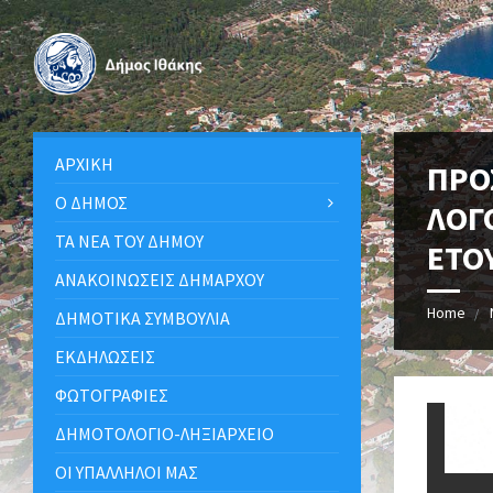
ΑΡΧΙΚΉ
ΠΡΟ
Ο ΔΉΜΟΣ
ΛΟΓ
ΤΑ ΝΈΑ ΤΟΥ ΔΉΜΟΥ
ΕΤΟ
ΑΝΑΚΟΙΝΩΣΕΙΣ ΔΗΜΑΡΧΟΥ
Home
ΔΗΜΟΤΙΚΆ ΣΥΜΒΟΎΛΙΑ
ΕΚΔΗΛΏΣΕΙΣ
ΦΩΤΟΓΡΑΦΊΕΣ
ΔΗΜΟΤΟΛΌΓΙΟ-ΛΗΞΙΑΡΧΕΊΟ
ΟΙ ΥΠΆΛΛΗΛΟΙ ΜΑΣ