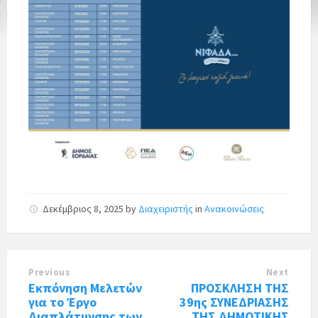
Δεκέμβριος 8, 2025
by
Διαχειριστής
in
Ανακοινώσεις
Previous
Next
Εκπόνηση Μελετών
ΠΡΟΣΚΛΗΣΗ ΤΗΣ
για το Έργο
39ης ΣΥΝΕΔΡΙΑΣΗΣ
Διαπλάτυνσης των
ΤΗΣ ΔΗΜΟΤΙΚΗΣ