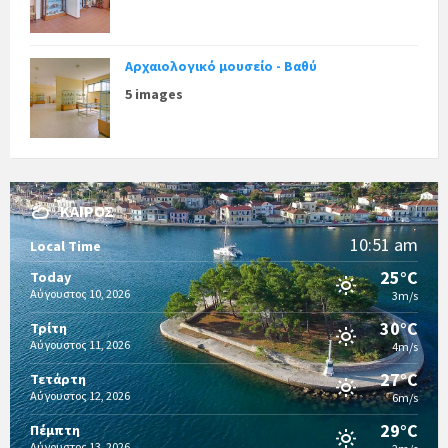
Αρχαιολογικό μουσείο - Βαθύ
5 images
ΚΑΙΡΌΣ
10:51 am
Local Time
25°C
Today
Αύγουστος 10, 2026
3m/s
30°C
Τρίτη
Αύγουστος 11, 2026
4m/s
27°C
Τετάρτη
Αύγουστος 12, 2026
6m/s
29°C
Πέμπτη
Αύγουστος 13, 2026