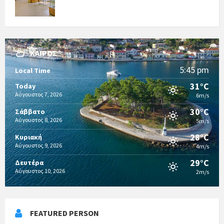
ΚΑΙΡΌΣ
5:45 pm
Local Time
31°C
Today
Αύγουστος 7, 2026
6m/s
30°C
Σάββατο
Αύγουστος 8, 2026
5m/s
28°C
Κυριακή
Αύγουστος 9, 2026
4m/s
29°C
Δευτέρα
Αύγουστος 10, 2026
2m/s
FEATURED PERSON