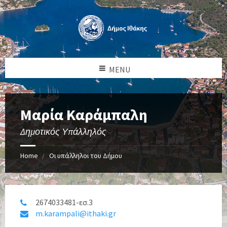
MENU
Μαρία Καράμπαλη
Δημοτικός Υπάλληλός
Home
Οι υπάλληλοι του Δήμου
2674033481-εσ.3
m.karampali@ithaki.gr