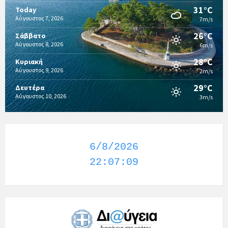
31°C
Today
Αύγουστος 7, 2026
7m/s
26°C
Σάββατο
Αύγουστος 8, 2026
6m/s
28°C
Κυριακή
Αύγουστος 9, 2026
2m/s
29°C
Δευτέρα
Αύγουστος 10, 2026
3m/s
6/8/2026
22:07:10