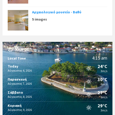
Αρχαιολογικό μουσείο - Βαθύ
5 images
ΚΑΙΡΌΣ
4:15 am
Local Time
24°C
Today
Αύγουστος 6, 2026
3m/s
30°C
Παρασκευή
Αύγουστος 7, 2026
6m/s
27°C
Σάββατο
Αύγουστος 8, 2026
6m/s
29°C
Κυριακή
Αύγουστος 9, 2026
3m/s