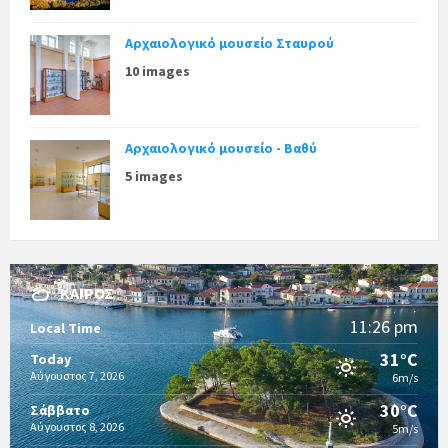
Αρχαιολογικό μουσείο Σταυρού
10 images
Αρχαιολογικό μουσείο - Βαθύ
5 images
ΚΑΙΡΌΣ
11:26 pm
Local Time
31°C
Today
Αύγουστος 7, 2026
6m/s
30°C
Σάββατο
Αύγουστος 8, 2026
5m/s