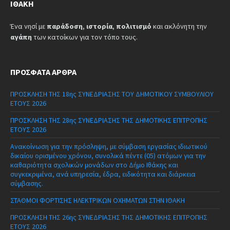
ΙΘΆΚΗ
Ένα νησί με
παράδοση
,
ιστορία
,
πολιτισμό
και ακλόνητη την
αγάπη
των κατοίκων για τον τόπο τους.
ΠΡΌΣΦΑΤΑ ΆΡΘΡΑ
ΠΡΟΣΚΛΗΣΗ ΤΗΣ 18ης ΣΥΝΕΔΡΙΑΣΗΣ ΤΟΥ ΔΗΜΟΤΙΚΟΥ ΣΥΜΒΟΥΛΙΟΥ
ΕΤΟΥΣ 2026
ΠΡΟΣΚΛΗΣΗ ΤΗΣ 28ης ΣΥΝΕΔΡΙΑΣΗΣ ΤΗΣ ΔΗΜΟΤΙΚΗΣ ΕΠΙΤΡΟΠΗΣ
ΕΤΟΥΣ 2026
Ανακοίνωση για την πρόσληψη, με σύμβαση εργασίας ιδιωτικού
δικαίου ορισμένου χρόνου, συνολικά πέντε (05) ατόμων για την
καθαριότητα σχολικών μονάδων στο Δήμο Ιθάκης και
συγκεκριμένα, ανά υπηρεσία, έδρα, ειδικότητα και διάρκεια
σύμβασης.
ΣΤΑΘΜΟΙ ΦΟΡΤΙΣΗΣ ΗΛΕΚΤΡΙΚΩΝ ΟΧΗΜΑΤΩΝ ΣΤΗΝ ΙΘΑΚΗ
ΠΡΟΣΚΛΗΣΗ ΤΗΣ 26ης ΣΥΝΕΔΡΙΑΣΗΣ ΤΗΣ ΔΗΜΟΤΙΚΗΣ ΕΠΙΤΡΟΠΗΣ
ΕΤΟΥΣ 2026