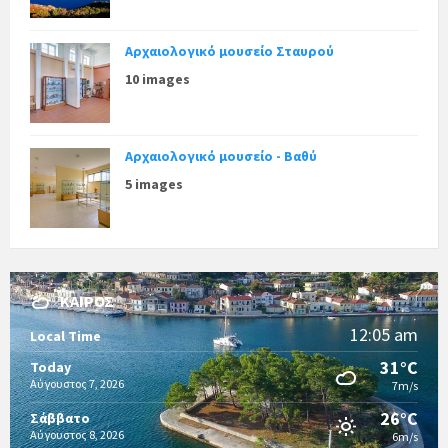
Αρχαιολογικό μουσείο Σταυρού
10 images
Αρχαιολογικό μουσείο - Βαθύ
5 images
ΚΑΙΡΌΣ
12:05 am
Local Time
31°C
Today
Αύγουστος 7, 2026
7m/s
26°C
Σάββατο
Αύγουστος 8, 2026
6m/s