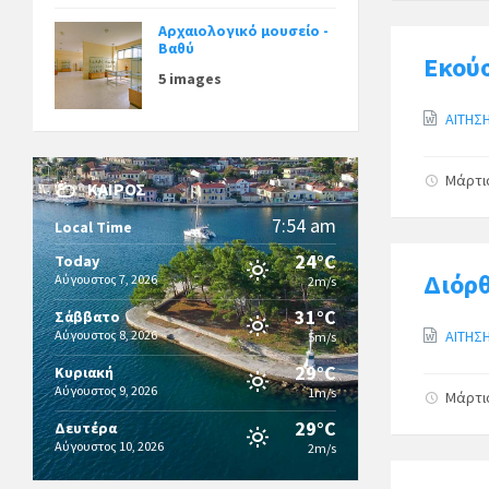
Αρχαιολογικό μουσείο -
Βαθύ
Εκού
5 images
ΑΙΤΗΣ
Μάρτι
ΚΑΙΡΌΣ
7:54 am
Local Time
24°C
Today
Διόρ
Αύγουστος 7, 2026
2m/s
31°C
Σάββατο
Αύγουστος 8, 2026
ΑΙΤΗΣ
5m/s
29°C
Κυριακή
Αύγουστος 9, 2026
1m/s
Μάρτι
29°C
Δευτέρα
Αύγουστος 10, 2026
2m/s