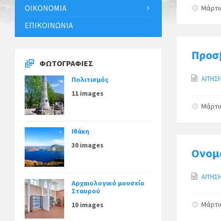
:
ΟΙΚΟΝΟΜΊΑ
Μάρτι
ΕΠΙΚΟΙΝΩΝΊΑ
Προσ
ΦΩΤΟΓΡΑΦΊΕΣ
ΑΙΤΗΣ
Πολιτισμός
11 images
Μάρτι
Ιθάκη
30 images
Ονομ
ΑΙΤΗΣ
Αρχαιολογικό μουσείο
Σταυρού
Μάρτι
10 images