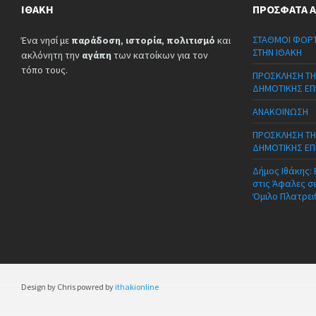
ΙΘΆΚΗ
ΠΡΌΣΦΑΤΑ 
ΣΤΑΘΜΟΙ ΦΟΡΤ
Ένα νησί με
παράδοση
,
ιστορία
,
πολιτισμό
και
ΣΤΗΝ ΙΘΑΚΗ
ακλόνητη την
αγάπη
των κατοίκων για τον
τόπο τους.
ΠΡΟΣΚΛΗΣΗ ΤΗ
ΔΗΜΟΤΙΚΗΣ ΕΠ
ΑΝΑΚΟΙΝΩΣΗ
ΠΡΟΣΚΛΗΣΗ ΤΗ
ΔΗΜΟΤΙΚΗΣ ΕΠ
Δήμος Ιθάκης:
στις Άφαλες σ
Όμιλο Πλατρει
Design by Chris powred by
ithakionline