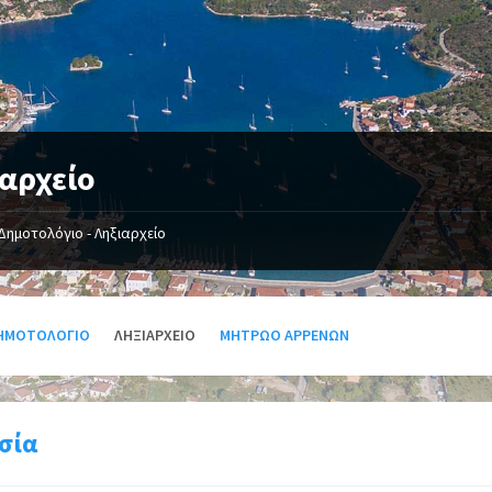
αρχείο
Δημοτολόγιο - Ληξιαρχείο
ΗΜΟΤΟΛΌΓΙΟ
ΛΗΞΙΑΡΧΕΊΟ
ΜΗΤΡΏΟ ΑΡΡΈΝΩΝ
σία