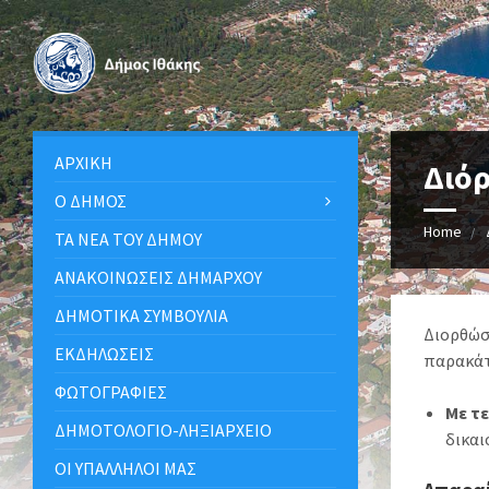
ΑΡΧΙΚΉ
Διό
Ο ΔΉΜΟΣ
Home
ΤΑ ΝΈΑ ΤΟΥ ΔΉΜΟΥ
ΑΝΑΚΟΙΝΩΣΕΙΣ ΔΗΜΑΡΧΟΥ
ΔΗΜΟΤΙΚΆ ΣΥΜΒΟΎΛΙΑ
Διορθώσε
ΕΚΔΗΛΏΣΕΙΣ
παρακάτ
ΦΩΤΟΓΡΑΦΊΕΣ
Με τ
ΔΗΜΟΤΟΛΌΓΙΟ-ΛΗΞΙΑΡΧΕΊΟ
δικαι
ΟΙ ΥΠΆΛΛΗΛΟΙ ΜΑΣ