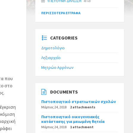
ΥΠΕΥΘΥΝΗ ΔΗΛΩΣΗ
48 kB
ΠΕΡΙΣΣΌΤΕΡΑ ΈΓΓΡΑΦΑ
CATEGORIES
Δημοτολόγιο
Ληξιαρχείο
Μητρώο Αρρένων
τα που
πο στο
DOCUMENTS
ος.
Πιστοποιητικό στρατιωτικών σχολών
έγκριση
Μάρτιος 24, 2018
2 attachments
σκόμιση
Πιστοποιητικό οικογενειακής
ιαρχική
κατάστασης για μειωμένη θητεία
Μάρτιος 24, 2018
1 attachment
γράφει