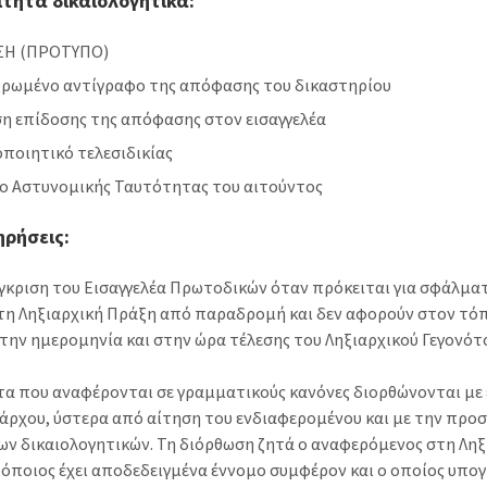
τητα δικαιολογητικά:
ΣΗ (ΠΡΟΤΥΠΟ)
υρωμένο αντίγραφο της απόφασης του δικαστηρίου
η επίδοσης της απόφασης στον εισαγγελέα
ποιητικό τελεσιδικίας
ο Αστυνομικής Ταυτότητας του αιτούντος
ρήσεις:
έγκριση του Εισαγγελέα Πρωτοδικών όταν πρόκειται για σφάλμα
στη Ληξιαρχική Πράξη από παραδρομή και δεν αφορούν στον τό
στην ημερομηνία και στην ώρα τέλεσης του Ληξιαρχικού Γεγονότ
α που αναφέρονται σε γραμματικούς κανόνες διορθώνονται με 
ιάρχου, ύστερα από αίτηση του ενδιαφερομένου και με την προ
ων δικαιολογητικών. Τη διόρθωση ζητά ο αναφερόμενος στη Ληξ
 όποιος έχει αποδεδειγμένα έννομο συμφέρον και ο οποίος υπο