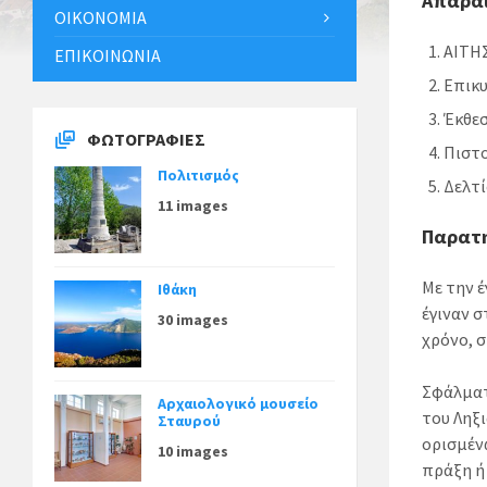
Απαραί
ΟΙΚΟΝΟΜΊΑ
ΑΙΤΗ
ΕΠΙΚΟΙΝΩΝΊΑ
Επικ
Έκθεσ
ΦΩΤΟΓΡΑΦΊΕΣ
Πιστο
Πολιτισμός
Δελτί
11 images
Παρατη
Με την 
Ιθάκη
έγιναν 
30 images
χρόνο, 
Σφάλματ
Αρχαιολογικό μουσείο
του Ληξ
Σταυρού
ορισμέν
10 images
πράξη ή