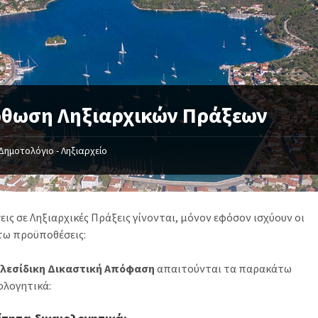
ρθωση Ληξιαρχικών Πράξεων
Δημοτολόγιο - Ληξιαρχείο
ις σε Ληξιαρχικές Πράξεις γίνονται, μόνον εφόσον ισχύουν οι
ω προϋποθέσεις:
ελεσίδικη Δικαστική Απόφαση
απαιτούνται τα παρακάτω
ολογητικά: