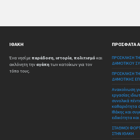
ΙΘΆΚΗ
ΠΡΌΣΦΑΤΑ 
ΠΡΟΣΚΛΗΣΗ ΤΗ
Ένα νησί με
παράδοση
,
ιστορία
,
πολιτισμό
και
ΔΗΜΟΤΙΚΟΥ ΣΥ
ακλόνητη την
αγάπη
των κατοίκων για τον
τόπο τους.
ΠΡΟΣΚΛΗΣΗ ΤΗ
ΔΗΜΟΤΙΚΗΣ ΕΠ
Ανακοίνωση γι
εργασίας ιδιω
συνολικά πέντε
καθαριότητα 
Ιθάκης και συγ
ειδικότητα και
ΣΤΑΘΜΟΙ ΦΟΡΤ
ΣΤΗΝ ΙΘΑΚΗ