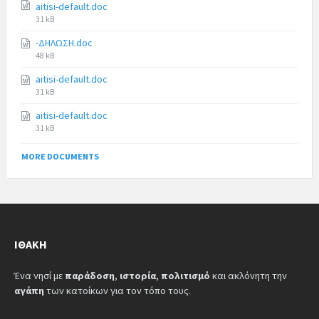
aitisi-default.doc
31 kB
-ΔΗΛΩΣΗ.doc
48 kB
aitisi-default.doc
31 kB
aitisi-default.doc
31 kB
MORE DOCUMENTS
ΙΘΆΚΗ
Ένα νησί με
παράδοση
,
ιστορία
,
πολιτισμό
και ακλόνητη την
αγάπη
των κατοίκων για τον τόπο τους.