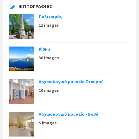
o
r
ΦΩΤΟΓΡΑΦΊΕΣ
i
e
Πολιτισμός
s
:
11 images
Ιθάκη
30 images
Αρχαιολογικό μουσείο Σταυρού
10 images
Αρχαιολογικό μουσείο - Βαθύ
5 images