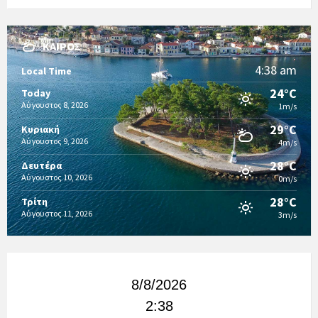
ΚΑΙΡΌΣ
4:38 am
Local Time
24°C
Today
Αύγουστος 8, 2026
1m/s
29°C
Κυριακή
Αύγουστος 9, 2026
4m/s
28°C
Δευτέρα
Αύγουστος 10, 2026
0m/s
28°C
Τρίτη
Αύγουστος 11, 2026
3m/s
8/8/2026
2:38