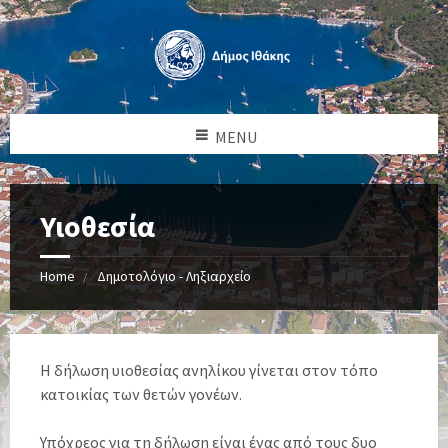
MENU
Υιοθεσία
Home
Δημοτολόγιο - Ληξιαρχείο
Η δήλωση υιοθεσίας ανηλίκου γίνεται στον τόπο
κατοικίας των θετών γονέων.
Υπόχρεος για τη δήλωση είναι ένας από τους δυο