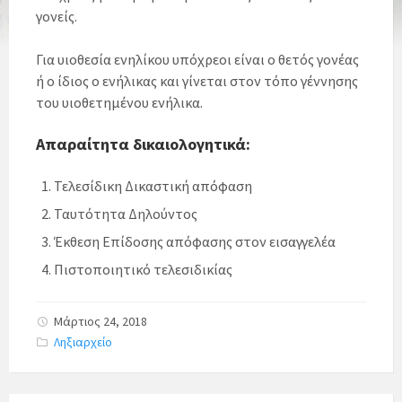
γονείς.
Για υιοθεσία ενηλίκου υπόχρεοι είναι ο θετός γονέας
ή ο ίδιος ο ενήλικας και γίνεται στον τόπο γέννησης
του υιοθετημένου ενήλικα.
Απαραίτητα δικαιολογητικά:
Τελεσίδικη Δικαστική απόφαση
Ταυτότητα Δηλούντος
Έκθεση Επίδοσης απόφασης στον εισαγγελέα
Πιστοποιητικό τελεσιδικίας
Μάρτιος 24, 2018
C
Ληξιαρχείο
a
t
e
g