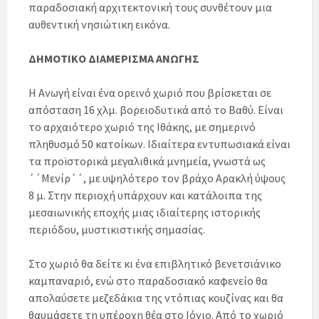
παραδοσιακή αρχιτεκτονική τους συνθέτουν μια
αυθεντική νησιώτικη εικόνα.
ΔΗΜΟΤΙΚΟ ΔΙΑΜΕΡΙΣΜΑ ΑΝΩΓΗΣ
Η Ανωγή είναι ένα ορεινό χωριό που βρίσκεται σε
απόσταση 16 χλμ. βορειοδυτικά από το Βαθύ. Είναι
το αρχαιότερο χωριό της Ιθάκης, με σημερινό
πληθυσμό 50 κατοίκων. Ιδιαίτερα εντυπωσιακά είναι
τα προϊστορικά μεγαλιθικά μνημεία, γνωστά ως
΄΄Μενίρ΄΄, με υψηλότερο τον βράχο Αρακλή ύψους
8 μ. Στην περιοχή υπάρχουν και κατάλοιπα της
μεσαιωνικής εποχής μιας ιδιαίτερης ιστορικής
περιόδου, μυστικιστικής σημασίας.
Στο χωριό θα δείτε κι ένα επιβλητικό βενετσιάνικο
καμπαναριό, ενώ στο παραδοσιακό καφενείο θα
απολαύσετε μεζεδάκια της ντόπιας κουζίνας και θα
θαυμάσετε τη υπέροχη θέα στο Ιόνιο. Από το χωριό