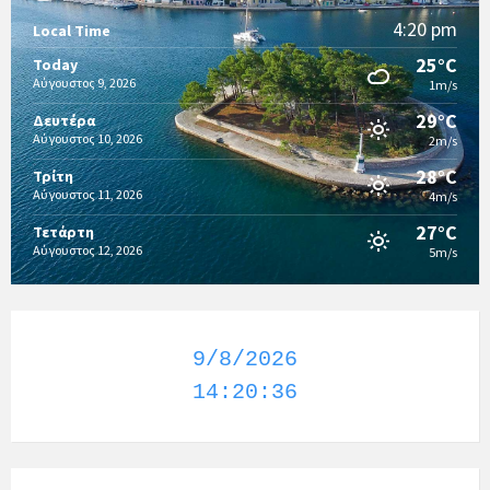
4:20 pm
Local Time
25°C
Today
Αύγουστος 9, 2026
1m/s
29°C
Δευτέρα
Αύγουστος 10, 2026
2m/s
28°C
Τρίτη
Αύγουστος 11, 2026
4m/s
27°C
Τετάρτη
Αύγουστος 12, 2026
5m/s
9/8/2026
14:20:36