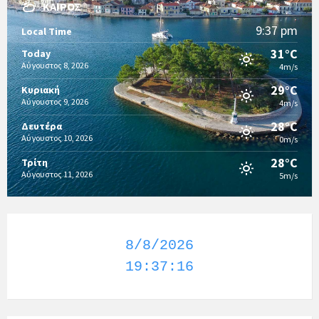
ΚΑΙΡΌΣ
9:37 pm
Local Time
31°C
Today
Αύγουστος 8, 2026
4m/s
29°C
Κυριακή
Αύγουστος 9, 2026
4m/s
28°C
Δευτέρα
Αύγουστος 10, 2026
0m/s
28°C
Τρίτη
Αύγουστος 11, 2026
5m/s
8/8/2026
19:37:16