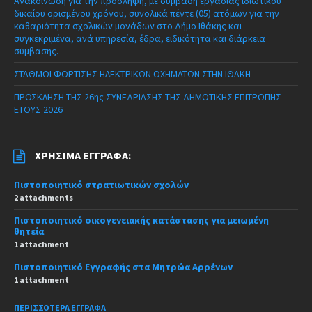
Ανακοίνωση για την πρόσληψη, με σύμβαση εργασίας ιδιωτικού
δικαίου ορισμένου χρόνου, συνολικά πέντε (05) ατόμων για την
καθαριότητα σχολικών μονάδων στο Δήμο Ιθάκης και
συγκεκριμένα, ανά υπηρεσία, έδρα, ειδικότητα και διάρκεια
σύμβασης.
ΣΤΑΘΜΟΙ ΦΟΡΤΙΣΗΣ ΗΛΕΚΤΡΙΚΩΝ ΟΧΗΜΑΤΩΝ ΣΤΗΝ ΙΘΑΚΗ
ΠΡΟΣΚΛΗΣΗ ΤΗΣ 26ης ΣΥΝΕΔΡΙΑΣΗΣ ΤΗΣ ΔΗΜΟΤΙΚΗΣ ΕΠΙΤΡΟΠΗΣ
ΕΤΟΥΣ 2026
ΧΡΉΣΙΜΑ ΈΓΓΡΑΦΑ:
Πιστοποιητικό στρατιωτικών σχολών
2 attachments
Πιστοποιητικό οικογενειακής κατάστασης για μειωμένη
θητεία
1 attachment
Πιστοποιητικό Εγγραφής στα Μητρώα Αρρένων
1 attachment
ΠΕΡΙΣΣΌΤΕΡΑ ΈΓΓΡΑΦΑ