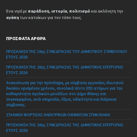
Ένα νησί με
παράδοση
,
ιστορία
,
πολιτισμό
και ακλόνητη την
αγάπη
των κατοίκων για τον τόπο τους.
ΠΡΌΣΦΑΤΑ ΆΡΘΡΑ
ΠΡΟΣΚΛΗΣΗ ΤΗΣ 18ης ΣΥΝΕΔΡΙΑΣΗΣ ΤΟΥ ΔΗΜΟΤΙΚΟΥ ΣΥΜΒΟΥΛΙΟΥ
ΕΤΟΥΣ 2026
ΠΡΟΣΚΛΗΣΗ ΤΗΣ 28ης ΣΥΝΕΔΡΙΑΣΗΣ ΤΗΣ ΔΗΜΟΤΙΚΗΣ ΕΠΙΤΡΟΠΗΣ
ΕΤΟΥΣ 2026
Ανακοίνωση για την πρόσληψη, με σύμβαση εργασίας ιδιωτικού
δικαίου ορισμένου χρόνου, συνολικά πέντε (05) ατόμων για την
καθαριότητα σχολικών μονάδων στο Δήμο Ιθάκης και
συγκεκριμένα, ανά υπηρεσία, έδρα, ειδικότητα και διάρκεια
σύμβασης.
ΣΤΑΘΜΟΙ ΦΟΡΤΙΣΗΣ ΗΛΕΚΤΡΙΚΩΝ ΟΧΗΜΑΤΩΝ ΣΤΗΝ ΙΘΑΚΗ
ΠΡΟΣΚΛΗΣΗ ΤΗΣ 26ης ΣΥΝΕΔΡΙΑΣΗΣ ΤΗΣ ΔΗΜΟΤΙΚΗΣ ΕΠΙΤΡΟΠΗΣ
ΕΤΟΥΣ 2026