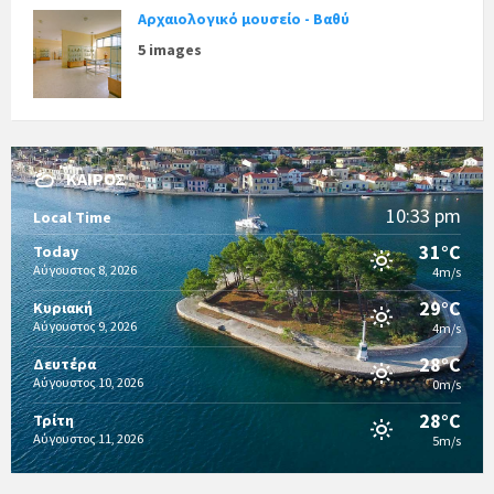
Αρχαιολογικό μουσείο - Βαθύ
5 images
ΚΑΙΡΌΣ
10:33 pm
Local Time
31°C
Today
Αύγουστος 8, 2026
4m/s
29°C
Κυριακή
Αύγουστος 9, 2026
4m/s
28°C
Δευτέρα
Αύγουστος 10, 2026
0m/s
28°C
Τρίτη
Αύγουστος 11, 2026
5m/s