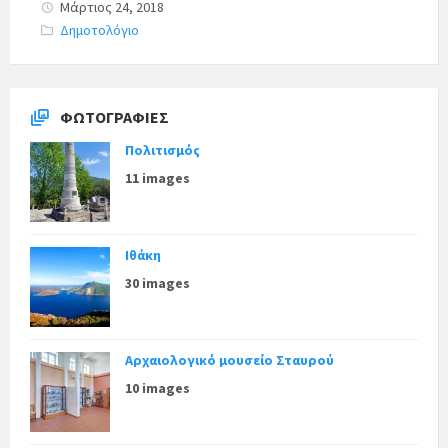
Μάρτιος 24, 2018
C
Δημοτολόγιο
a
t
e
g
o
r
ΦΩΤΟΓΡΑΦΊΕΣ
i
e
Πολιτισμός
s
:
11 images
Ιθάκη
30 images
Αρχαιολογικό μουσείο Σταυρού
10 images