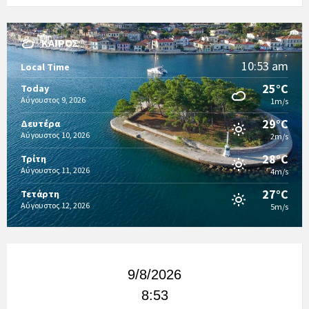
ΚΑΙΡΌΣ
10:53 am
Local Time
25°C
Today
Αύγουστος 9, 2026
1m/s
29°C
Δευτέρα
Αύγουστος 10, 2026
2m/s
28°C
Τρίτη
Αύγουστος 11, 2026
4m/s
27°C
Τετάρτη
Αύγουστος 12, 2026
5m/s
9/8/2026
8:53