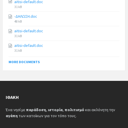
aitisi-default.doc
31 kB
-ΔΗΛΩΣΗ.doc
48 kB
aitisi-default.doc
31 kB
aitisi-default.doc
31 kB
MORE DOCUMENTS
ΙΘΆΚΗ
Ένα νησί με
παράδοση
,
ιστορία
,
πολιτισμό
και ακλόνητη την
αγάπη
των κατοίκων για τον τόπο τους.