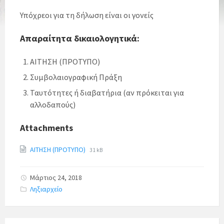
Υπόχρεοι για τη δήλωση είναι οι γονείς
Απαραίτητα δικαιολογητικά:
ΑΙΤΗΣΗ (ΠΡΟΤΥΠΟ)
Συμβολαιογραφική Πράξη
Ταυτότητες ή διαβατήρια (αν πρόκειται για
αλλοδαπούς)
Attachments
ΑΙΤΗΣΗ (ΠΡΟΤΥΠΟ)
31 kB
Μάρτιος 24, 2018
C
Ληξιαρχείο
a
t
e
g
o