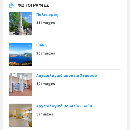
r
ΦΩΤΟΓΡΑΦΊΕΣ
i
e
Πολιτισμός
s
:
11 images
Ιθάκη
30 images
Αρχαιολογικό μουσείο Σταυρού
10 images
Αρχαιολογικό μουσείο - Βαθύ
5 images